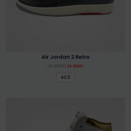
termékoldalon
választhatók
ki
Air Jordan 2 Retro
29 990
Ft
24 990
Ft
40.5
Ennek
a
terméknek
több
variációja