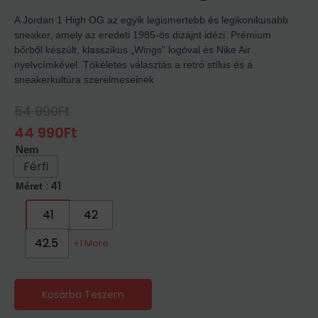
A Jordan 1 High OG az egyik legismertebb és legikonikusabb
sneaker, amely az eredeti 1985-ös dizájnt idézi. Prémium
bőrből készült, klasszikus „Wings” logóval és Nike Air
nyelvcímkével. Tökéletes választás a retró stílus és a
sneakerkultúra szerelmeseinek
54 990
Ft
Original
Current
Price
Price
44 990
Ft
Was:
Is:
Nem
54
44
990Ft.
990Ft.
Férfi
: 41
Méret
41
42
42.5
+1 More
Kosárba Teszem