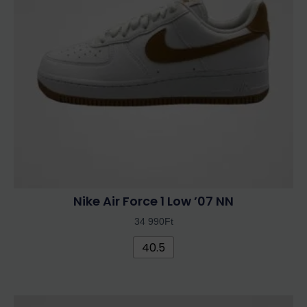
van.
A
változatok
a
termékoldalon
választhatók
ki
Nike Air Force 1 Low ’07 NN
34 990
Ft
40.5
Ennek