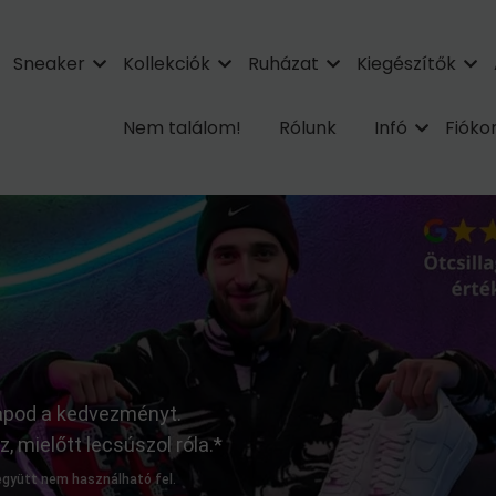
Sneaker
Kollekciók
Ruházat
Kiegészítők
Nem találom!
Rólunk
Infó
Fiók
kapod a kedvezményt.
 mielőtt lecsúszol róla.*
 együtt nem használható fel.