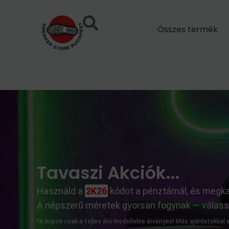
Skip
to
Összes termék
content
Tavaszi Akciók...
Használd a
2K26
kódot a pénztárnál, és meg
A népszerű méretek gyorsan fogynak — válassz,
*A kupon csak a teljes árú modellekre érvényes! Más ajánlatokkal