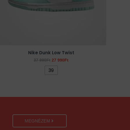
a
termékoldalon
választhatók
ki
Nike Dunk Low Twist
37 990
Ft
27 990
Ft
39
MEGNÉZEM