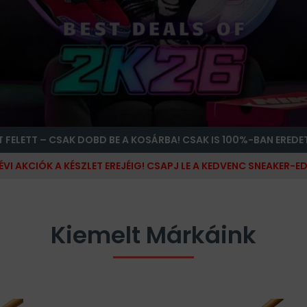
T FELETT – CSAK DOBD BE A KOSÁRBA! CSAK IS 100%-BAN EREDE
ÉVI AKCIÓK A KÉSZLET EREJÉIG! CSAPJ LE A KEDVENC SNEAKER-ED
Kiemelt Márkáink