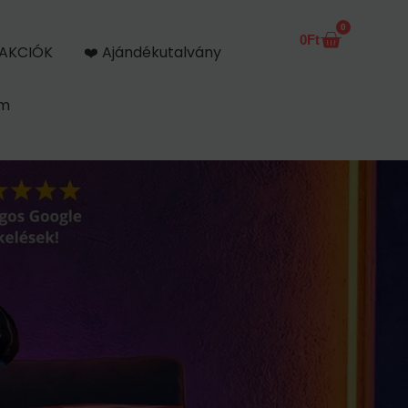
0
0
Ft
Kosár
AKCIÓK
❤️ Ajándékutalvány
om