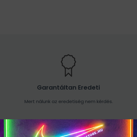
Garantáltan Eredeti
Mert nálunk az eredetiség nem kérdés.