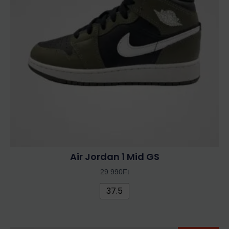
van.
A
változatok
a
termékoldalon
választhatók
ki
Air Jordan 1 Mid GS
29 990
Ft
37.5