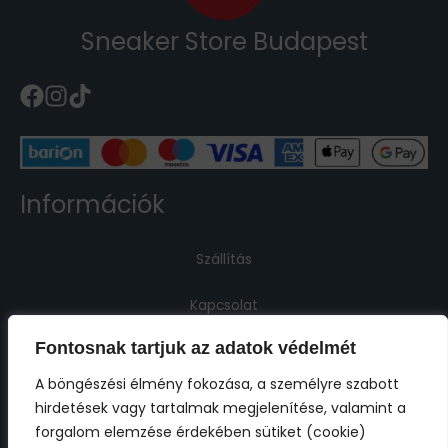
Sneaker Store Budapest
Információk
Szállítás
Kapcsolat
Fontosnak tartjuk az adatok védelmét
Jogi információk
A böngészési élmény fokozása, a személyre szabott
hirdetések vagy tartalmak megjelenítése, valamint a
Impresszum
forgalom elemzése érdekében sütiket (cookie)