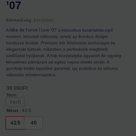
’07
Készleten
Elérhetőség:
Nike Air Force 1 Low ’07
A
a klasszikus kosárlabda-cipő
modern, letisztult változata, amely az ikonikus dizájnt
hordozza tovább. Prémium bőr felsőrésze tartósságot és
eleganciát biztosít, miközben a perforációk megfelelő
szellőzést nyújtanak. A hab középtalpba ágyazott Air egység
kényelmes párnázást ad egész napos viselet során. A
gumitalp kiváló tapadást garantál, így praktikus és stílusos
választás mindennapokra.
39 990
Ft
Nem
Férfi
: 42.5
Méret
42.5
46