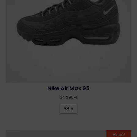
A
változatok
a
termékoldalon
választhatók
ki
Nike Air Max 95
34 990
Ft
38.5
Original
Current
Ennek
Akció!