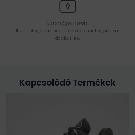
Biztonságos Fizetés
It elit tellus, luctus nec ullamcorper mattis, pulvinar
dapibus leo.
Kapcsolódó Termékek
Ennek
a
terméknek
több
variációja
van.