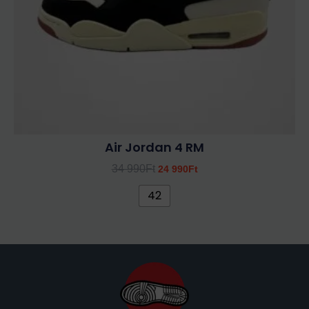
termékoldalon
választhatók
ki
Air Jordan 4 RM
34 990
Ft
24 990
Ft
42