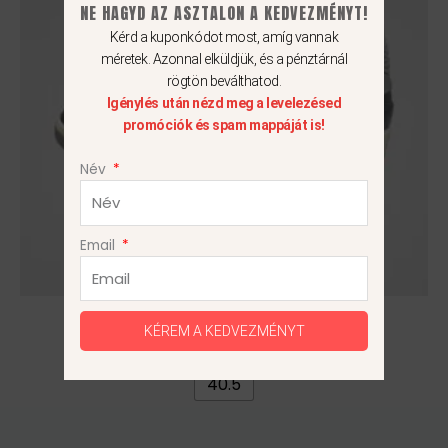
NE HAGYD AZ ASZTALON A KEDVEZMÉNYT!
van.
Kérd a kuponkódot most, amíg vannak
A
méretek. Azonnal elküldjük, és a pénztárnál
változatok
rögtön beválthatod.
a
Igénylés után nézd meg a levelezésed
termékoldalon
promóciók és spam mappáját is!
választhatók
Név
ki
Email
Air Jordan 2 Retro
KÉREM A KEDVEZMÉNYT
29 990
Ft
24 990
Ft
40.5