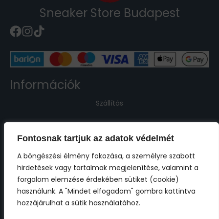
Sneaker Store Budapest
Információk
Szállítás
Kapcsolat
Fontosnak tartjuk az adatok védelmét
Jogi információk
A böngészési élmény fokozása, a személyre szabott
hirdetések vagy tartalmak megjelenítése, valamint a
Impresszum
forgalom elemzése érdekében sütiket (cookie)
használunk. A "Mindet elfogadom" gombra kattintva
ÁSZF
hozzájárulhat a sütik használatához.
Adatkezelési tájékoztató