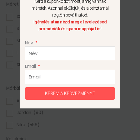
Kérd a kuponkódot most, amíg vannak
Méret
méretek. Azonnal elküldjük, és a pénztárnál
rögtön beválthatod.
XS
(5)
Igénylés után nézd meg a levelezésed
S
(35)
promóciók és spam mappáját is!
M
(44)
Név
L
(26)
XL
(15)
Email
Mutass többet
Márkák
KÉREM A KEDVEZMÉNYT
Adidas
(20)
Jordan
(90)
Nike
(556)
Kollekciók