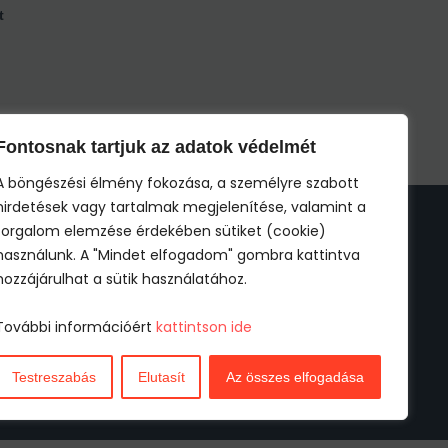
t
Fontosnak tartjuk az adatok védelmét
A böngészési élmény fokozása, a személyre szabott
hirdetések vagy tartalmak megjelenítése, valamint a
ogi információk
forgalom elemzése érdekében sütiket (cookie)
használunk. A "Mindet elfogadom" gombra kattintva
Impresszum
hozzájárulhat a sütik használatához.
ÁSZF
További információért
kattintson ide
Adatkezelési tájékoztató
Testreszabás
Elutasít
Az összes elfogadása
Cookie tájékoztató