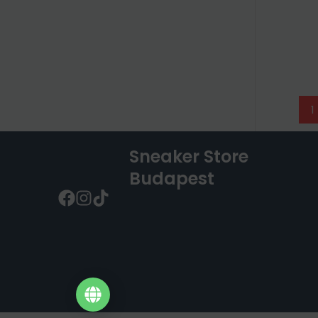
1
Sneaker Store
Budapest
Nem találod?