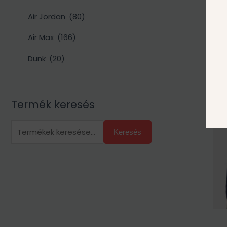
Air Jordan
(80)
Air Max
(166)
Dunk
(20)
Termék keresés
Keresés