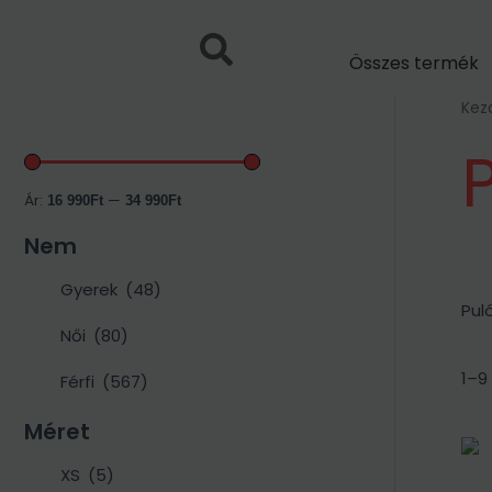
Skip
K
to
e
Összes termék
content
r
Kez
e
s
é
Ár:
—
16 990Ft
34 990Ft
s
Nem
a
k
Gyerek
(48)
Pul
ö
Női
(80)
v
e
1–9
Férfi
(567)
t
Méret
k
XS
(5)
e