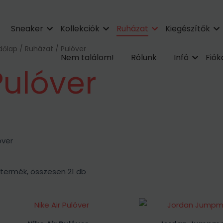
Sorted
by
popularity
Sneaker
Kollekciók
Ruházat
Kiegészítők
dőlap
/
Ruházat
/ Pulóver
Nem találom!
Rólunk
Infó
Fió
Pulóver
óver
 termék, összesen 21 db
Ennek
Enn
a
a