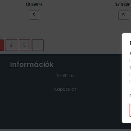
19 990
Ft
17 990
F
S
S
2
3
→
Információk
J
Szállítás
Kapcsolat