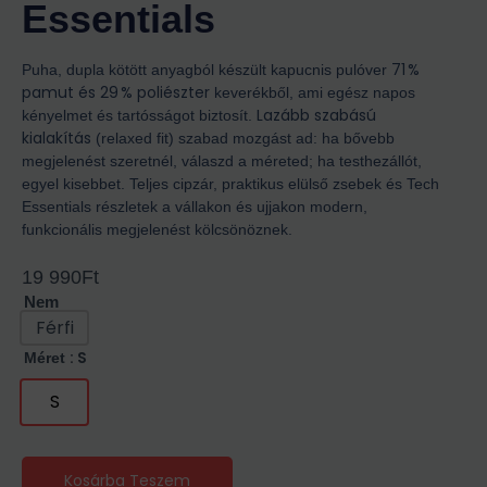
Essentials
71 %
Puha, dupla kötött anyagból készült kapucnis pulóver
pamut és 29 % poliészter
keverékből, ami egész napos
Lazább szabású
kényelmet és tartósságot biztosít.
kialakítás
(relaxed fit) szabad mozgást ad: ha bővebb
megjelenést szeretnél, válaszd a méreted; ha testhezállót,
egyel kisebbet. Teljes cipzár, praktikus elülső zsebek és Tech
Essentials részletek a vállakon és ujjakon modern,
funkcionális megjelenést kölcsönöznek.
19 990
Ft
Nem
Férfi
: S
Méret
S
Kosárba Teszem