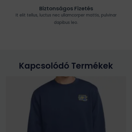
Biztonságos Fizetés
It elit tellus, luctus nec ullamcorper mattis, pulvinar
dapibus leo.
Kapcsolódó Termékek
Ennek
a
terméknek
több
variációja
van.
A
változatok