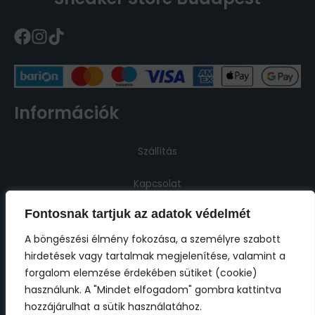
Információk
Szállítás
Kapcsolat
Fontosnak tartjuk az adatok védelmét
Jogi információk
A böngészési élmény fokozása, a személyre szabott
hirdetések vagy tartalmak megjelenítése, valamint a
Impresszum
forgalom elemzése érdekében sütiket (cookie)
használunk. A "Mindet elfogadom" gombra kattintva
ÁSZF
hozzájárulhat a sütik használatához.