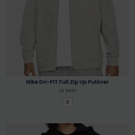
A
változatok
a
termékoldalon
választhatók
ki
Nike Dri-FIT Full Zip Up Pulóver
19 990
Ft
S
Ennek
a