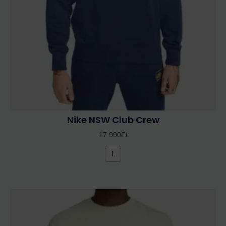
a
termékoldalon
választhatók
ki
Nike NSW Club Crew
17 990
Ft
L
Ennek
a
terméknek