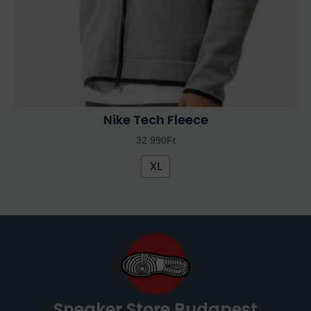
választhatók
ki
Nike Tech Fleece
32 990
Ft
XL
Sneaker Store Budapest