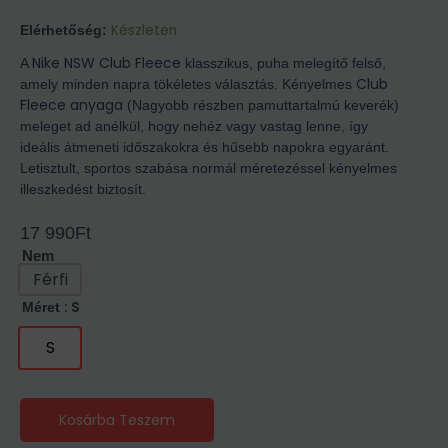
Készleten
Elérhetőség:
Nike NSW Club Fleece
A
klasszikus, puha melegítő felső,
Club
amely minden napra tökéletes választás. Kényelmes
Fleece anyaga
(Nagyobb részben pamuttartalmú keverék)
meleget ad anélkül, hogy nehéz vagy vastag lenne, így
ideális átmeneti időszakokra és hűsebb napokra egyaránt.
Letisztult, sportos szabása normál méretezéssel kényelmes
illeszkedést biztosít.
17 990
Ft
Nem
Férfi
: S
Méret
S
Kosárba Teszem