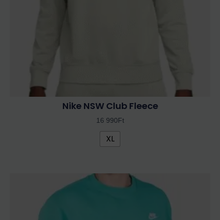
a
termékoldalon
választhatók
ki
Nike NSW Club Fleece
16 990
Ft
XL
Ennek
a
terméknek
több