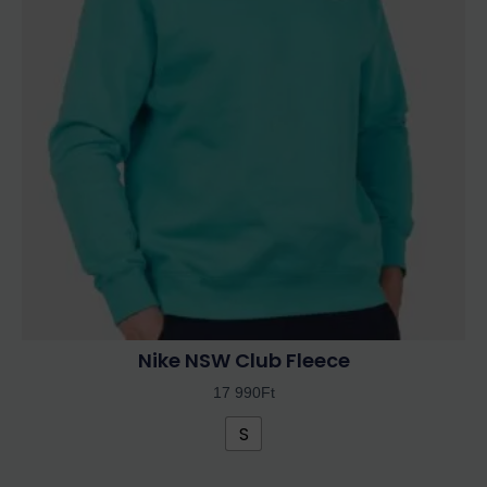
variációja
van.
A
változatok
a
termékoldalon
választhatók
ki
Nike NSW Club Fleece
17 990
Ft
S