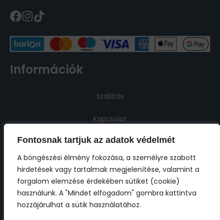
Információk
Szállítás
Kapcsolat
Fontosnak tartjuk az adatok védelmét
Jogi információk
A böngészési élmény fokozása, a személyre szabott
hirdetések vagy tartalmak megjelenítése, valamint a
Impresszum
forgalom elemzése érdekében sütiket (cookie)
használunk. A "Mindet elfogadom" gombra kattintva
ÁSZF
hozzájárulhat a sütik használatához.
Adatkezelési tájékoztató