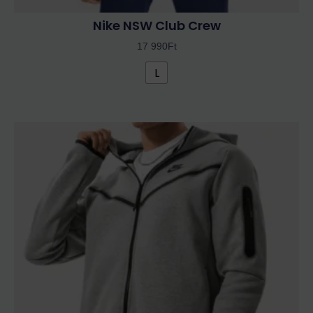
Nike NSW Club Crew
17 990
Ft
L
Ennek
a
terméknek
több
variációja
van.
A
változatok
a
termékoldalon
választhatók