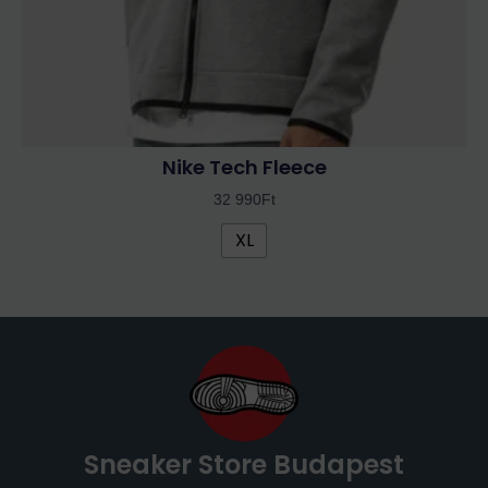
ki
Nike Tech Fleece
32 990
Ft
XL
Sneaker Store Budapest