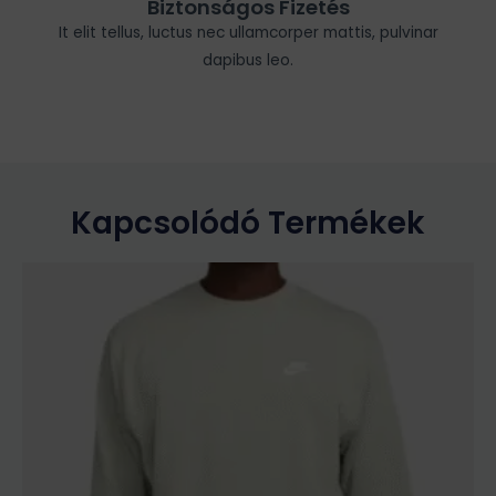
Biztonságos Fizetés
It elit tellus, luctus nec ullamcorper mattis, pulvinar
dapibus leo.
Kapcsolódó Termékek
Ennek
a
terméknek
több
variációja
van.
A
változatok