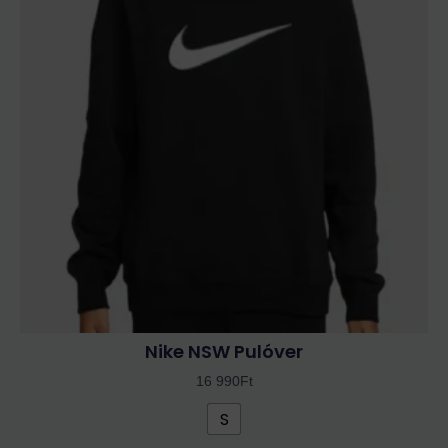
több
variációja
van.
A
változatok
a
termékoldalon
választhatók
ki
Nike NSW Pulóver
16 990
Ft
S