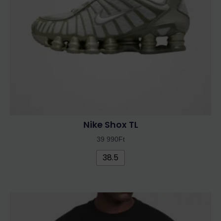
változatok
a
termékoldalon
választhatók
ki
Nike Shox TL
39 990
Ft
38.5
Ennek
a