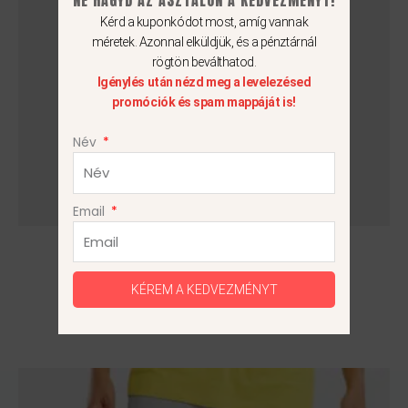
A
Kérd a kuponkódot most, amíg vannak
változatok
méretek. Azonnal elküldjük, és a pénztárnál
a
rögtön beválthatod.
termékoldalon
Igénylés után nézd meg a levelezésed
választhatók
promóciók és spam mappáját is!
ki
Név
Email
Nike Tech Fleece Lightweight
26 990
Ft
KÉREM A KEDVEZMÉNYT
M
Ennek
a