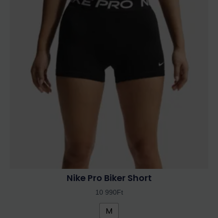
terméknek
több
variációja
van.
A
változatok
a
termékoldalon
választhatók
ki
Nike Pro Biker Short
10 990
Ft
M