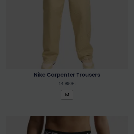
változatok
a
termékoldalon
választhatók
ki
Nike Carpenter Trousers
14 990
Ft
M
Ennek
a