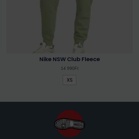
termékoldalon
választhatók
ki
Nike NSW Club Fleece
14 990
Ft
XS