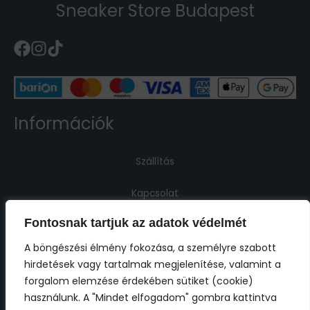
Sneaker Store Budapest
Információk
Szállítás
Kapcsolat
Fontosnak tartjuk az adatok védelmét
Jogi információk
A böngészési élmény fokozása, a személyre szabott
hirdetések vagy tartalmak megjelenítése, valamint a
Impresszum
forgalom elemzése érdekében sütiket (cookie)
használunk. A "Mindet elfogadom" gombra kattintva
ÁSZF