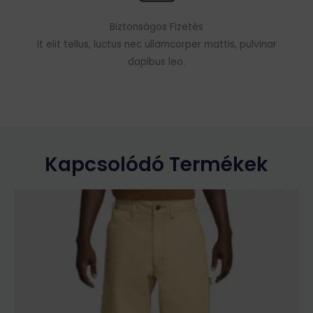
Biztonságos Fizetés
It elit tellus, luctus nec ullamcorper mattis, pulvinar
dapibus leo.
Kapcsolódó Termékek
Ennek
a
terméknek
több
variációja
van.
A