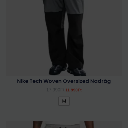
A
változatok
a
termékoldalon
választhatók
ki
Nike Tech Woven Oversized Nadrág
17 990
Ft
11 990
Ft
M
Ennek