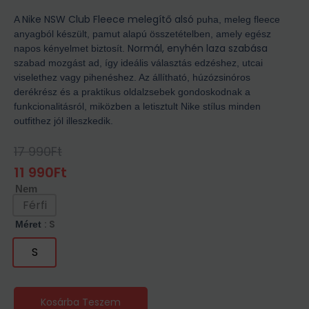
Nike NSW Club Fleece melegítő alsó
A
puha, meleg fleece
anyagból készült, pamut alapú összetételben, amely egész
Normál, enyhén laza szabása
napos kényelmet biztosít.
szabad mozgást ad, így ideális választás edzéshez, utcai
viselethez vagy pihenéshez. Az állítható, húzózsinóros
derékrész és a praktikus oldalzsebek gondoskodnak a
funkcionalitásról, miközben a letisztult Nike stílus minden
outfithez jól illeszkedik.
17 990
Ft
Original
Current
Price
Price
11 990
Ft
Was:
Is:
Nem
17
11
990Ft.
990Ft.
Férfi
: S
Méret
S
Kosárba Teszem