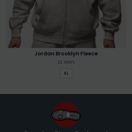
választhatók
ki
Jordan Brooklyn Fleece
21 990
Ft
XL