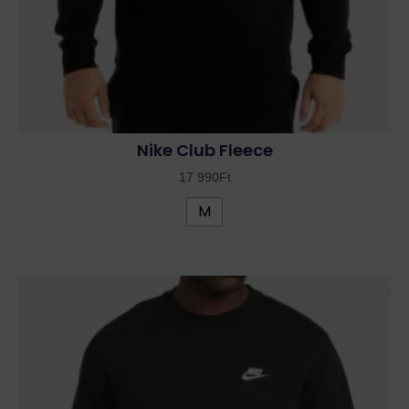
ki
Nike Club Fleece
17 990
Ft
M
Ennek
a
terméknek
több
variációja
van.