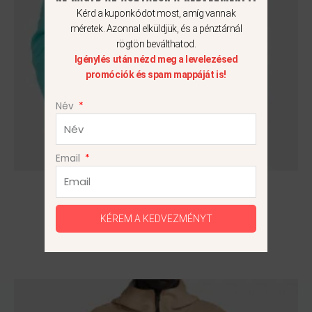
Kérd a kuponkódot most, amíg vannak
változatok
méretek. Azonnal elküldjük, és a pénztárnál
a
rögtön beválthatod.
termékoldalon
Igénylés után nézd meg a levelezésed
választhatók
promóciók és spam mappáját is!
ki
Név
Email
Nike NSW Club Fleece
17 990
Ft
KÉREM A KEDVEZMÉNYT
S
Ennek
a