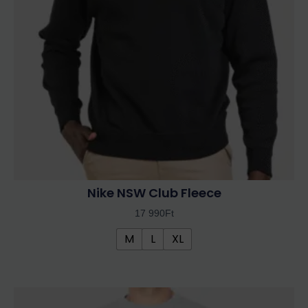
A
változatok
a
termékoldalon
választhatók
ki
Nike NSW Club Fleece
17 990
Ft
M
L
XL
Ennek