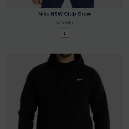
Nike NSW Club Crew
17 990
Ft
L
Ennek
a
terméknek
több
variációja
van.
A
változatok
a
termékoldalon
választhatók