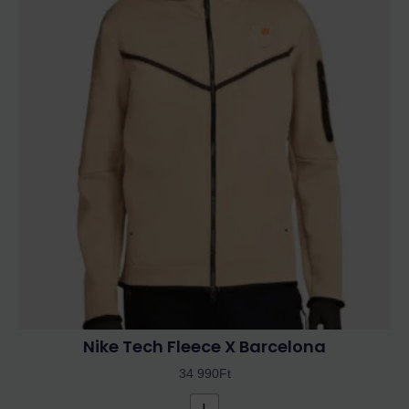
terméknek
több
variációja
van.
A
változatok
a
termékoldalon
választhatók
ki
Nike Tech Fleece X Barcelona
34 990
Ft
L