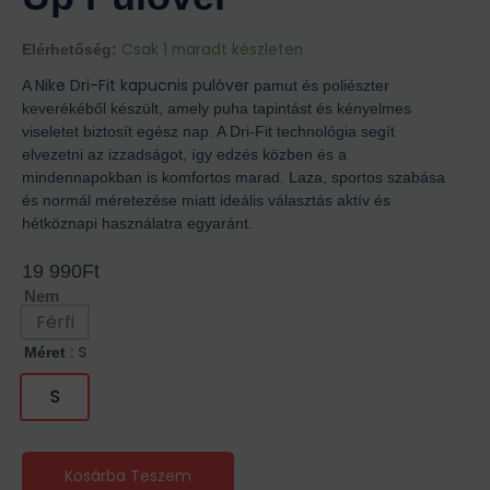
Csak 1 maradt készleten
Elérhetőség:
Nike Dri-Fit kapucnis pulóver
A
pamut és poliészter
keverékéből készült, amely puha tapintást és kényelmes
viseletet biztosít egész nap. A Dri-Fit technológia segít
elvezetni az izzadságot, így edzés közben és a
mindennapokban is komfortos marad. Laza, sportos szabása
és normál méretezése miatt ideális választás aktív és
hétköznapi használatra egyaránt.
19 990
Ft
Nem
Férfi
: S
Méret
S
Kosárba Teszem