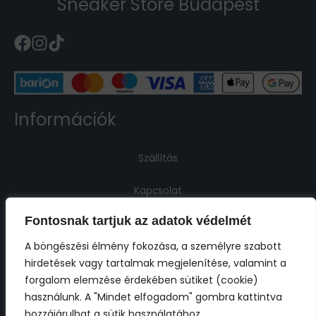
Sneaker Store Budapest
Információk
Szállítás
Kapcsolat
Fontosnak tartjuk az adatok védelmét
Jogi információk
A böngészési élmény fokozása, a személyre szabott
hirdetések vagy tartalmak megjelenítése, valamint a
Impresszum
forgalom elemzése érdekében sütiket (cookie)
használunk. A "Mindet elfogadom" gombra kattintva
ÁSZF
hozzájárulhat a sütik használatához.