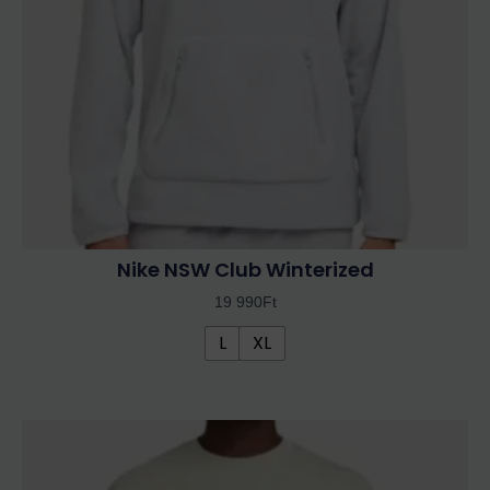
változatok
a
termékoldalon
választhatók
ki
Nike NSW Club Winterized
19 990
Ft
L
XL
Ennek
a
terméknek