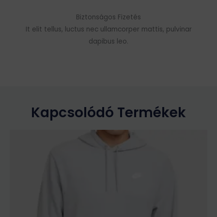
Biztonságos Fizetés
It elit tellus, luctus nec ullamcorper mattis, pulvinar
dapibus leo.
Kapcsolódó Termékek
Ennek
a
terméknek
több
variációja
van.
A