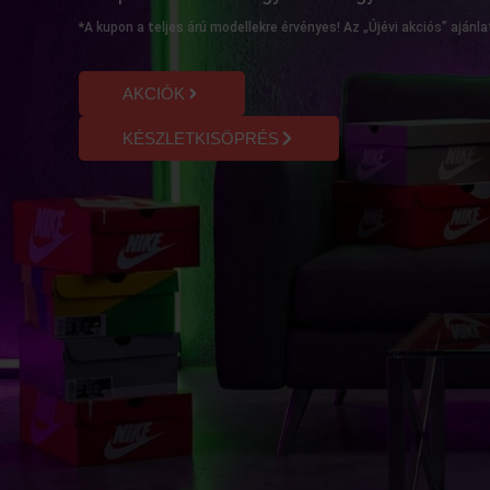
*A kupon a teljes árú modellekre érvényes! Az „Újévi akciós” aján
AKCIÓK
KÉSZLETKISÖPRÉS