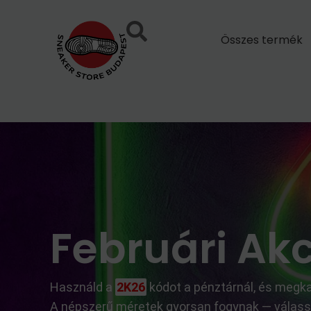
Skip
to
Összes termék
content
Februári Akci
Használd a
2K26
kódot a pénztárnál, és meg
A népszerű méretek gyorsan fogynak — válassz,