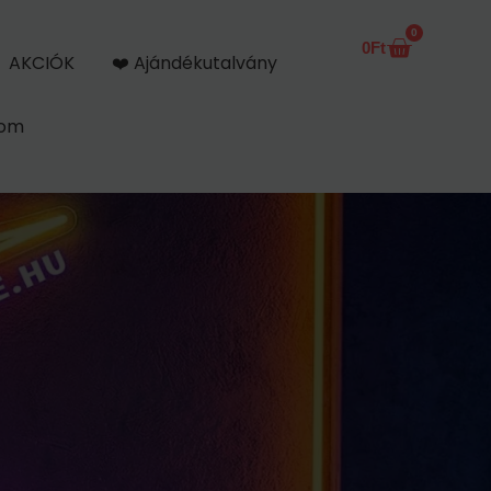
0
0
Ft
Kosár
AKCIÓK
❤️ Ajándékutalvány
kom