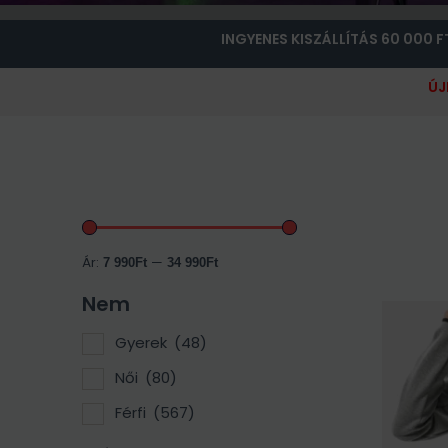
INGYENES KISZÁLLÍTÁS 60 000 F
ÚJ
Keresés
Ár:
—
a
7 990Ft
34 990Ft
következőre:
Nem
Gyerek
(48)
Női
(80)
Férfi
(567)