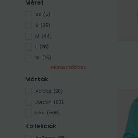
Méret
XS
(5)
S
(35)
M
(44)
L
(26)
XL
(15)
Mutass többet
Márkák
Adidas
(20)
Jordan
(90)
Nike
(556)
Kollekciók
Air Force
(86)