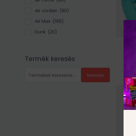
Air Jordan
(80)
Air Max
(166)
Dunk
(20)
N
Termék keresés
Keresés