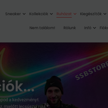
Sneaker
Kollekciók
Ruházat
Kiegészítők
Nem találom!
Rólunk
Infó
Fió
ók...
kapod a kedvezményt.
 mielőtt lecsúszol róla.*