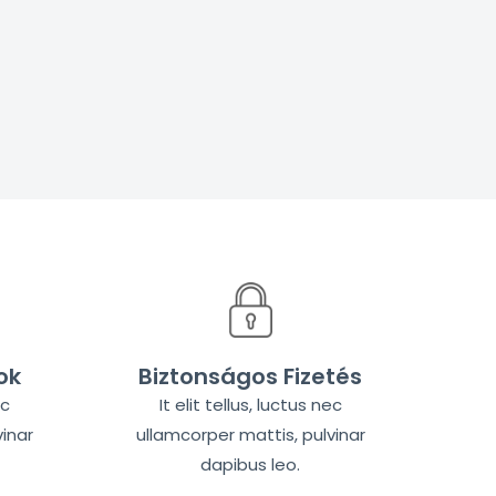
ok
Biztonságos Fizetés
ec
It elit tellus, luctus nec
inar
ullamcorper mattis, pulvinar
dapibus leo.