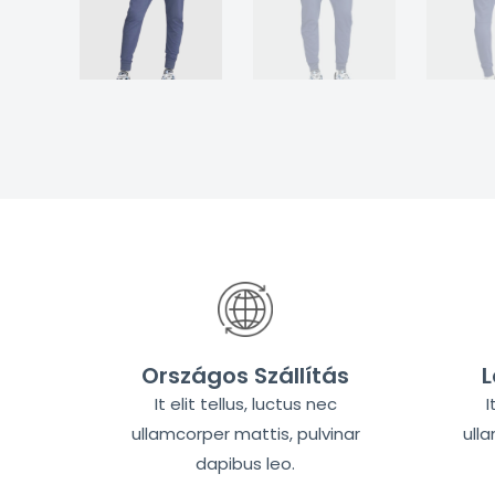
Országos Szállítás
L
It elit tellus, luctus nec
I
ullamcorper mattis, pulvinar
ull
dapibus leo.