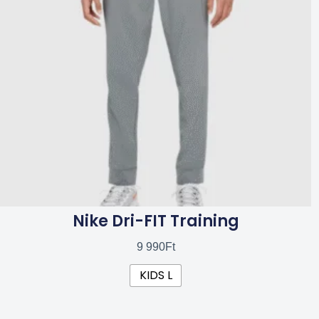
van.
A
változatok
a
termékoldalon
választhatók
ki
Nike Dri-FIT Training
9 990
Ft
KIDS L