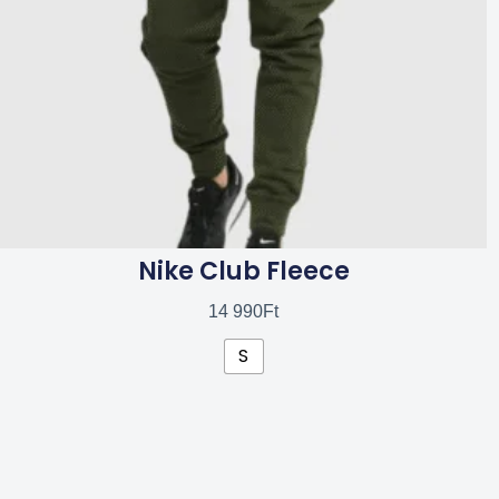
a
termékoldalon
választhatók
ki
Nike Club Fleece
14 990
Ft
S