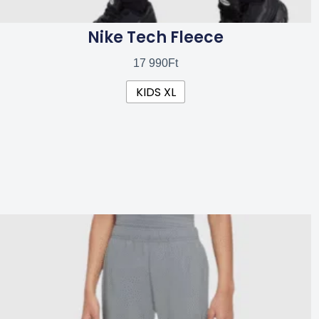
Nike Tech Fleece
17 990
Ft
KIDS XL
Ennek
a
terméknek
több
variációja