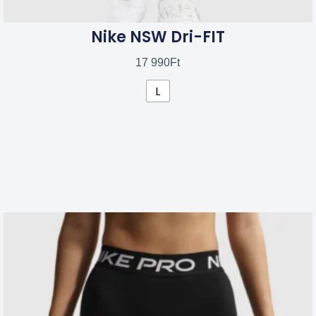
Nike NSW Dri-FIT
17 990
Ft
L
Ennek
a
terméknek
több
variációja