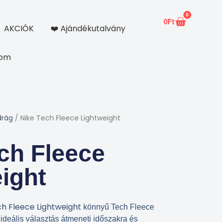
0
0
Ft
Kosár
AKCIÓK
❤️ Ajándékutalvány
kom
drág
/ Nike Tech Fleece Lightweight
ch Fleece
ight
h Fleece Lightweight
könnyű Tech Fleece
ideális választás átmeneti időszakra és