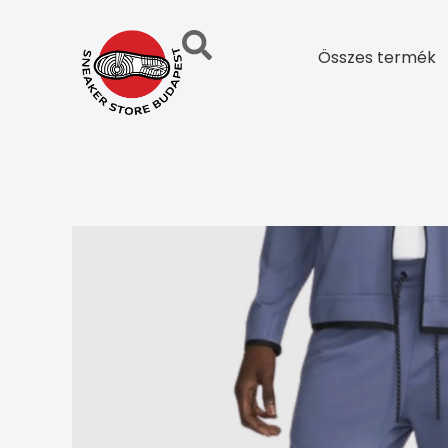
Skip
to
Összes termék
content