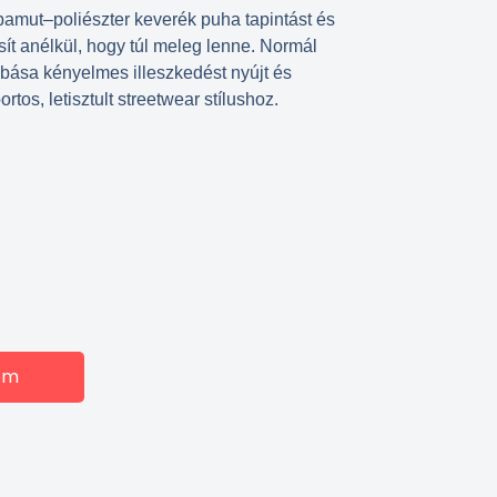
pamut–poliészter keverék puha tapintást és
sít anélkül, hogy túl meleg lenne. Normál
ása kényelmes illeszkedést nyújt és
rtos, letisztult streetwear stílushoz.
em