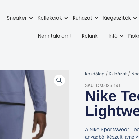
Sneaker
Kollekciók
Ruházat
Kiegészítők
Nem találom!
Rólunk
Infó
Fió
Kezdőlap
/
Ruházat
/
Na
SKU: DX0826 491
Nike Te
Lightwe
Nike Sportswear Tec
A
anyagból készült, amely 