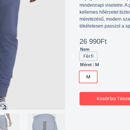
mindennapi viseletre. A 
kellemes hőérzetet bizto
méretezésű, modern szab
tökéletesen passzol a spo
26 990
Ft
Nem
Férfi
: M
Méret
M
Kosárba Tesz