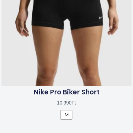
van.
A
változatok
a
termékoldalon
választhatók
ki
Nike Pro Biker Short
10 990
Ft
M