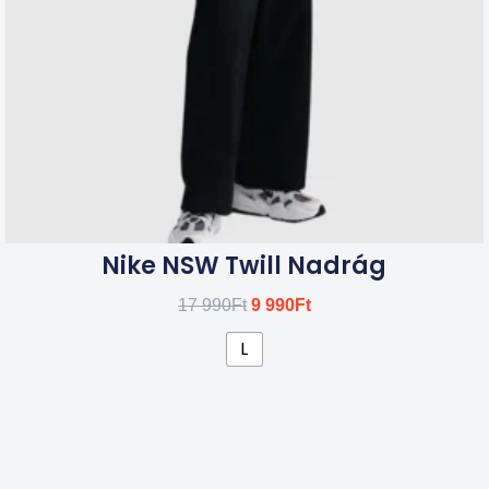
a
termékoldalon
választhatók
ki
Nike NSW Twill Nadrág
17 990
Ft
9 990
Ft
L