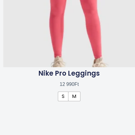
a
termékoldalon
választhatók
ki
Nike Pro Leggings
12 990
Ft
S
M