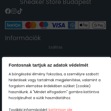
Sneaker Store Budapest
Információk
Szállítás
Kapcsolat
Fontosnak tartjuk az adatok védelmét
Jogi információk
A böngészési élmény fokozása, a személyre szabott
hirdetések vagy tartalmak megjelenítése, valamint a
Impresszum
forgalom elemzése érdekében sütiket (cookie)
használunk. A "Mindet elfogadom" gombra kattintva
ÁSZF
hozzájárulhat a sütik használatához.
Adatkezelési tájékoztató
További információért
kattintson ide