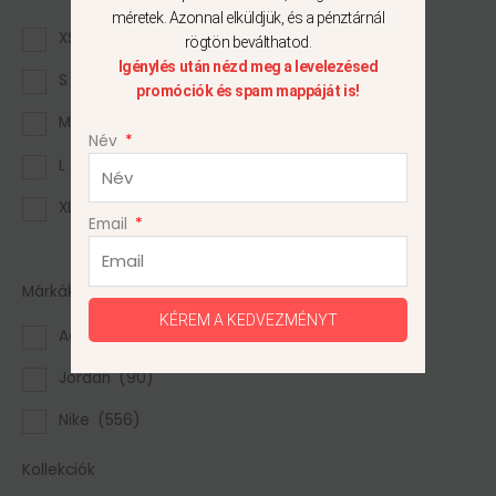
méretek. Azonnal elküldjük, és a pénztárnál
XS
(5)
rögtön beválthatod.
Igénylés után nézd meg a levelezésed
S
(35)
promóciók és spam mappáját is!
M
(44)
Név
L
(26)
XL
(15)
Email
Mutass többet
Márkák
KÉREM A KEDVEZMÉNYT
Adidas
(20)
Jordan
(90)
Nike
(556)
Kollekciók