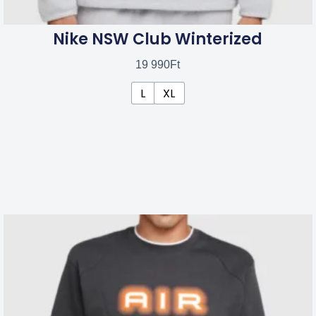
Nike NSW Club Winterized
19 990
Ft
L
XL
Ennek
a
terméknek
több
variációja