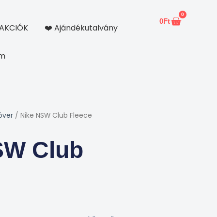
0
0
Ft
Kosár
AKCIÓK
❤️ Ajándékutalvány
om
óver
/ Nike NSW Club Fleece
SW Club