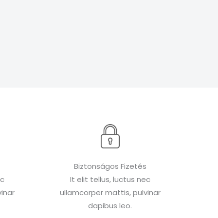
Biztonságos Fizetés
ec
It elit tellus, luctus nec
inar
ullamcorper mattis, pulvinar
dapibus leo.