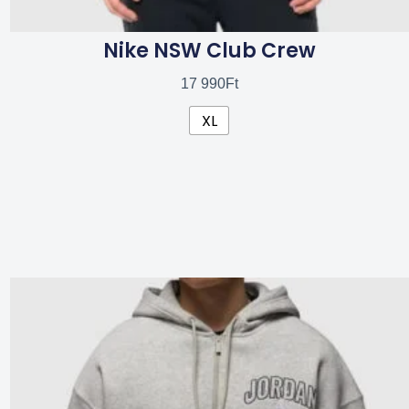
Nike NSW Club Crew
17 990
Ft
XL
Ennek
a
terméknek
több
variációja