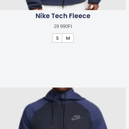
Nike Tech Fleece
29 990
Ft
S
M
Ennek
a
terméknek
több
variációja