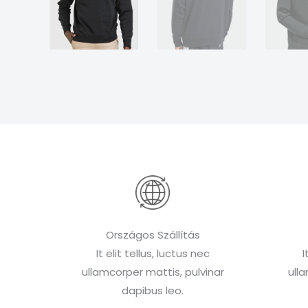
Országos Szállítás
It elit tellus, luctus nec
I
ullamcorper mattis, pulvinar
ull
dapibus leo.