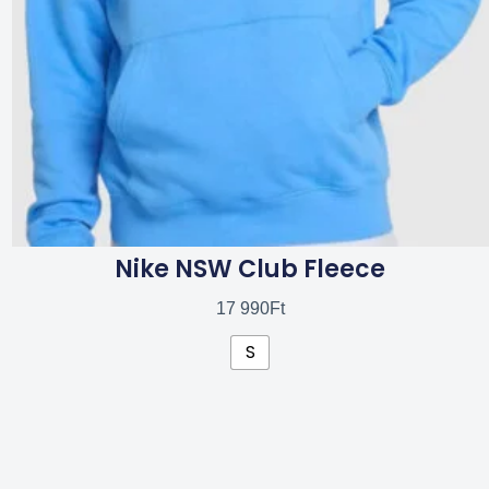
a
termékoldalon
választhatók
ki
Nike NSW Club Fleece
17 990
Ft
S