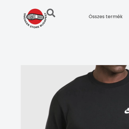
Skip
to
Összes termék
content