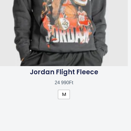
a
termékoldalon
választhatók
ki
Jordan Flight Fleece
24 990
Ft
M