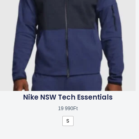
van.
A
változatok
a
termékoldalon
választhatók
ki
Nike NSW Tech Essentials
19 990
Ft
S