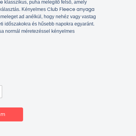
ce
klasszikus, puha melegítő felső, amely
Club Fleece anyaga
 választás. Kényelmes
 meleget ad anélkül, hogy nehéz vagy vastag
eti időszakokra és hűsebb napokra egyaránt.
bása normál méretezéssel kényelmes
em