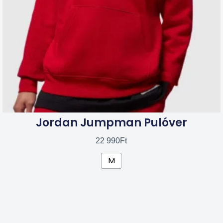
a
termékoldalon
választhatók
ki
Jordan Jumpman Pulóver
22 990
Ft
M