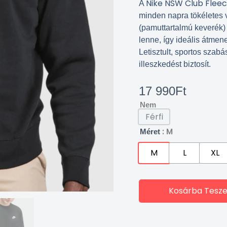
Nike NSW Club Flee
A
minden napra tökéletes
(pamuttartalmú keverék)
lenne, így ideális átmen
Letisztult, sportos sza
illeszkedést biztosít.
17 990
Ft
Nem
Férfi
: M
Méret
M
L
XL
Kosárba Tesz