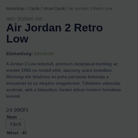
Kezdőlap
/
Cipők
/
Utcai Cipők
/ Air Jordan 2 Retro Low
SKU: DQ0560 160
Air Jordan 2 Retro
Low
Készleten
Elérhetőség:
A Jordan 2 Low letisztult, prémium dizájnjával tiszteleg az
eredeti 1986-os modell előtt, alacsony szárú kivitelben.
Minőségi bőr felsőrész és puha párnázás biztosítja a
kényelmet és az elegáns megjelenést. Tökéletes választás
azoknak, akik a klasszikus Jordan stílust modern formában
keresik.
24 990
Ft
Nem
Férfi
: 41
Méret