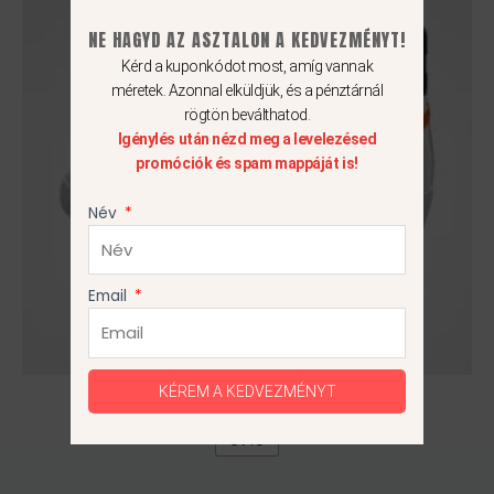
NE HAGYD AZ ASZTALON A KEDVEZMÉNYT!
Kérd a kuponkódot most, amíg vannak
méretek. Azonnal elküldjük, és a pénztárnál
rögtön beválthatod.
Igénylés után nézd meg a levelezésed
promóciók és spam mappáját is!
Név
Email
Nike Blazer Mid ’77 GS
KÉREM A KEDVEZMÉNYT
37.5