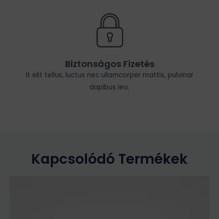
Biztonságos Fizetés
It elit tellus, luctus nec ullamcorper mattis, pulvinar
dapibus leo.
Kapcsolódó Termékek
Ennek
a
terméknek
több