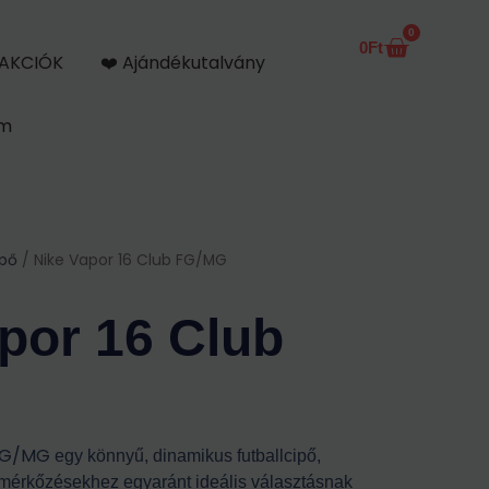
0
0
Ft
Kosár
AKCIÓK
❤️ Ajándékutalvány
om
ipő
/ Nike Vapor 16 Club FG/MG
por 16 Club
 FG/MG
egy könnyű, dinamikus futballcipő,
mérkőzésekhez egyaránt ideális választásnak