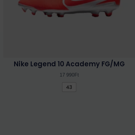
termékoldalon
választhatók
ki
Nike Legend 10 Academy FG/MG
17 990
Ft
43