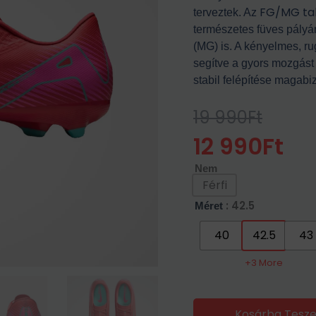
FG/MG tal
terveztek. Az
természetes füves pályá
(MG) is. A kényelmes, rug
segítve a gyors mozgást 
stabil felépítése magabi
19 990
Ft
Original
Current
Price
Price
12 990
Ft
Was:
Is:
Nem
19
12
Férfi
990Ft.
990Ft.
: 42.5
Méret
40
42.5
43
+3 More
Kosárba Tesz