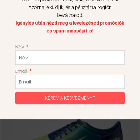
Azonnal elküldjük, és a pénztárnál rögtön
47.5
beválthatod.
Igénylés után nézd meg a levelezésed promóciók
és spam mappáját is!
Név
Ennek
Email
a
terméknek
több
KÉREM A KEDVEZMÉNYT
variációja
van.
A
változatok
a