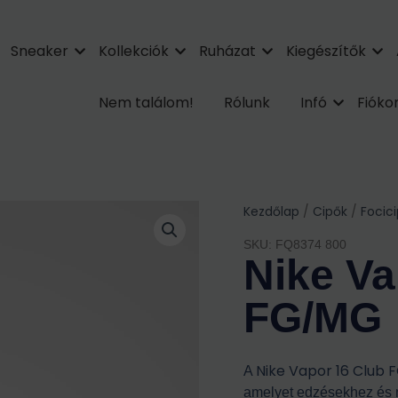
Sneaker
Kollekciók
Ruházat
Kiegészítők
Nem találom!
Rólunk
Infó
Fiók
Kezdőlap
/
Cipők
/
Focic
SKU: FQ8374 800
Nike Va
FG/MG
Nike Vapor 16 Club
A
amelyet edzésekhez és 