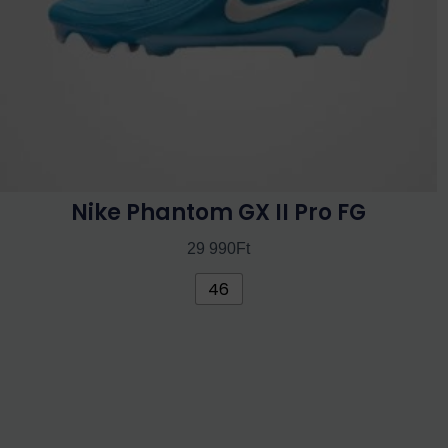
termékoldalon
választhatók
ki
Nike Phantom GX II Pro FG
29 990
Ft
46