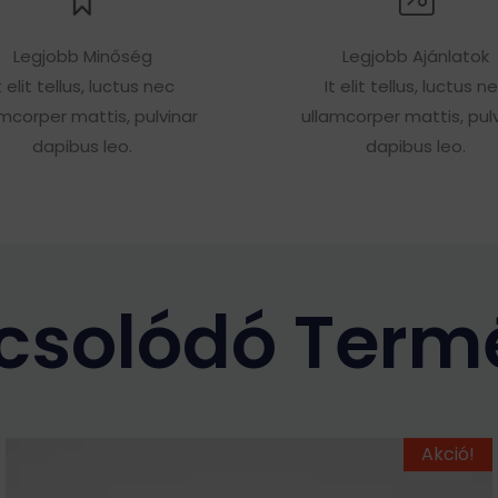
Legjobb Minőség
Legjobb Ajánlatok
t elit tellus, luctus nec
It elit tellus, luctus n
amcorper mattis, pulvinar
ullamcorper mattis, pulv
dapibus leo.
dapibus leo.
csolódó Term
Ennek
Original
Current
Akció!
price
price
a