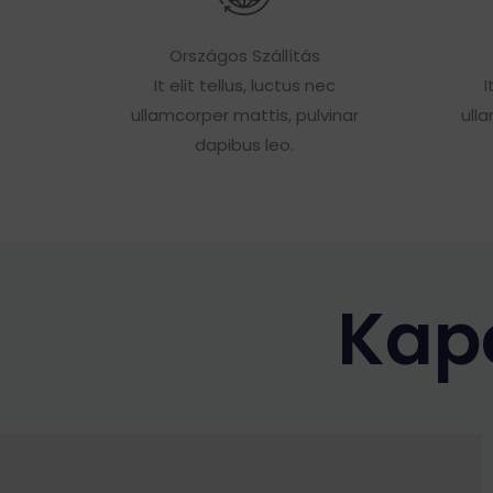
Országos Szállítás
It elit tellus, luctus nec
I
ullamcorper mattis, pulvinar
ull
dapibus leo.
Kap
Ennek
a