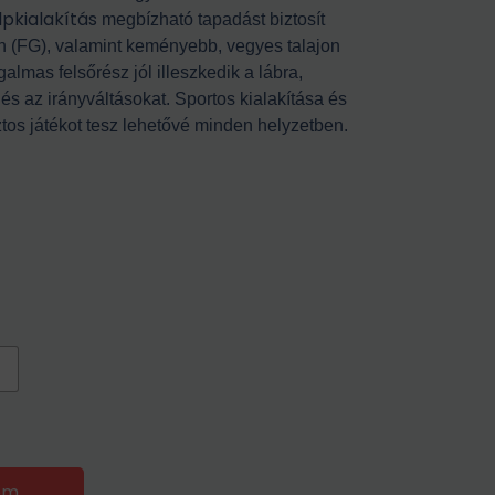
pkialakítás
megbízható tapadást biztosít
n (FG), valamint keményebb, vegyes talajon
almas felsőrész jól illeszkedik a lábra,
és az irányváltásokat. Sportos kialakítása és
ztos játékot tesz lehetővé minden helyzetben.
em