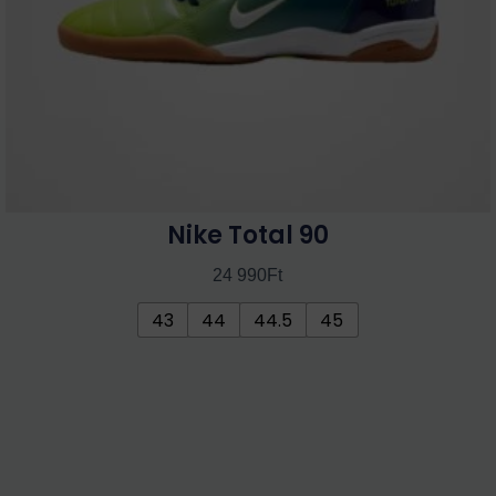
termékoldalon
választhatók
ki
Nike Total 90
24 990
Ft
43
44
44.5
45