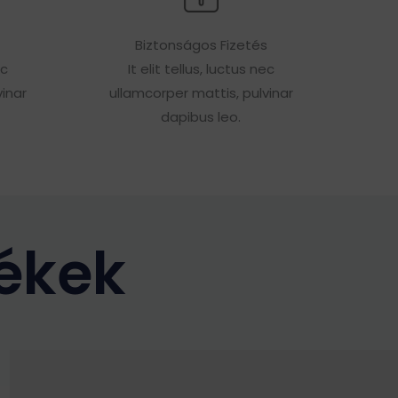
Biztonságos Fizetés
ec
It elit tellus, luctus nec
inar
ullamcorper mattis, pulvinar
dapibus leo.
ékek
Ennek
a