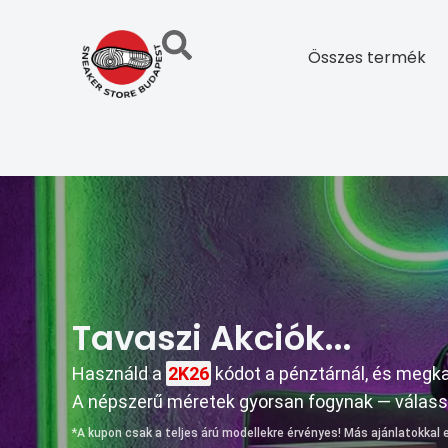
Skip
to
Összes termék
content
Tavaszi Akciók...
Használd a
2K26
kódot a pénztárnál, és meg
A népszerű méretek gyorsan fogynak — válassz,
*A kupon csak a teljes árú modellekre érvényes! Más ajánlatokkal