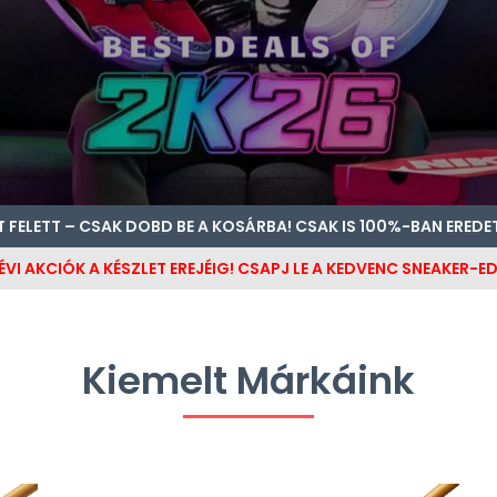
T FELETT – CSAK DOBD BE A KOSÁRBA! CSAK IS 100%-BAN EREDE
ÉVI AKCIÓK A KÉSZLET EREJÉIG! CSAPJ LE A KEDVENC SNEAKER-ED
Kiemelt Márkáink