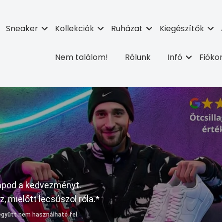
Sneaker
Kollekciók
Ruházat
Kiegészítők
Nem találom!
Rólunk
Infó
Fiók
kapod a kedvezményt.
 mielőtt lecsúszol róla.*
 együtt nem használható fel.