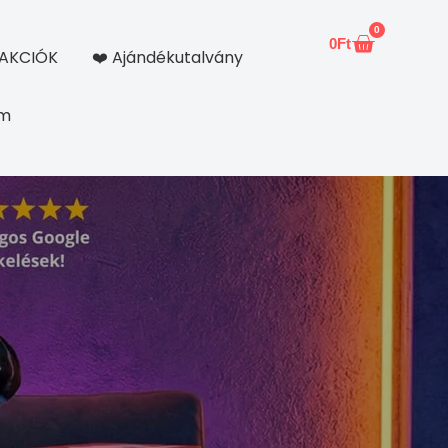
0
0
Ft
Kosár
AKCIÓK
❤️ Ajándékutalvány
om