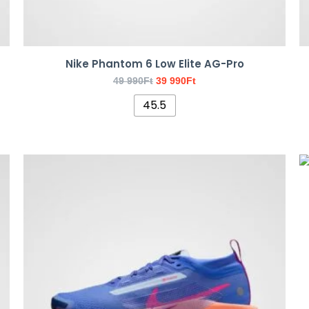
Nike Phantom 6 Low Elite AG-Pro
49 990
Ft
39 990
Ft
45.5
Original
Current
Ennek
price
price
a
was:
is:
44
34
terméknek
990Ft.
990Ft.
több
variációja
van.
A
változatok