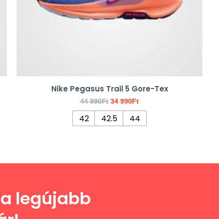
a
termékoldalon
választhatók
ki
Nike Pegasus Trail 5 Gore-Tex
44 990
Ft
34 990
Ft
42
42.5
44
a legújabb