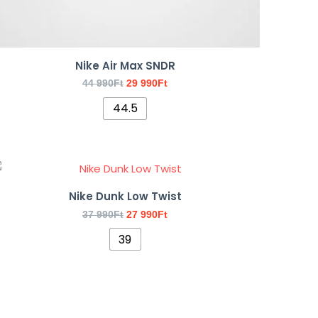
Nike Air Max SNDR
44 990
Ft
29 990
Ft
44.5
Original
Current
Ennek
price
price
a
was:
is:
Nike Dunk Low Twist
37
27
terméknek
990Ft.
990Ft.
37 990
Ft
27 990
Ft
több
39
variációja
van.
A
változatok