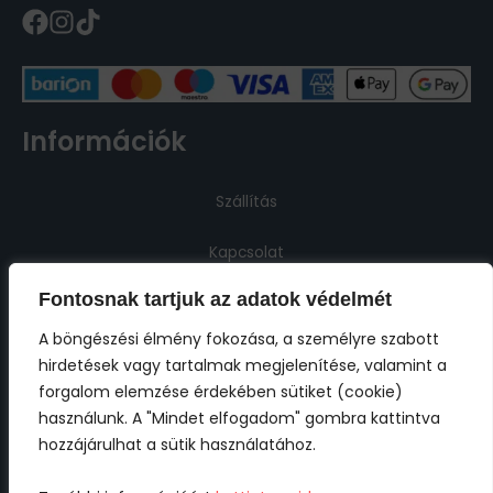
Információk
Szállítás
Kapcsolat
Fontosnak tartjuk az adatok védelmét
Jogi információk
A böngészési élmény fokozása, a személyre szabott
hirdetések vagy tartalmak megjelenítése, valamint a
Impresszum
forgalom elemzése érdekében sütiket (cookie)
használunk. A "Mindet elfogadom" gombra kattintva
ÁSZF
hozzájárulhat a sütik használatához.
Adatkezelési tájékoztató