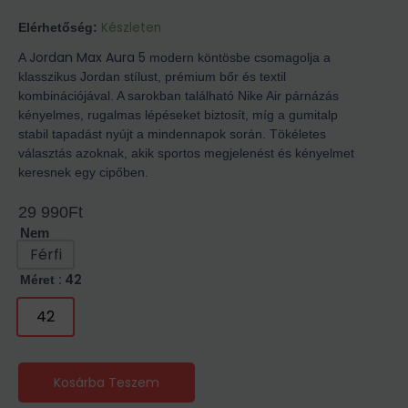
Készleten
Elérhetőség:
Jordan Max Aura 5
A
modern köntösbe csomagolja a
klasszikus Jordan stílust, prémium bőr és textil
kombinációjával. A sarokban található Nike Air párnázás
kényelmes, rugalmas lépéseket biztosít, míg a gumitalp
stabil tapadást nyújt a mindennapok során. Tökéletes
választás azoknak, akik sportos megjelenést és kényelmet
keresnek egy cipőben.
29 990
Ft
Nem
Férfi
: 42
Méret
42
Kosárba Teszem