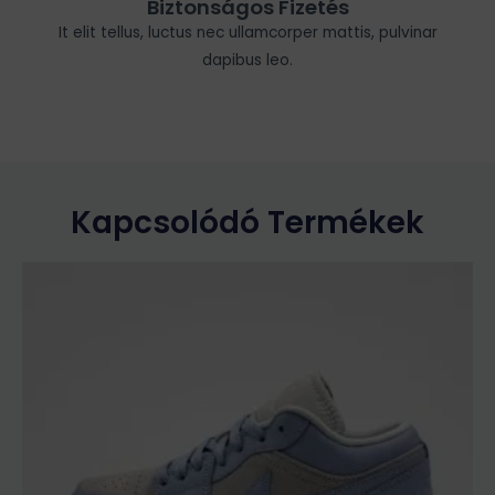
Biztonságos Fizetés
It elit tellus, luctus nec ullamcorper mattis, pulvinar
dapibus leo.
Kapcsolódó Termékek
Ennek
a
terméknek
több
variációja
van.
A
változatok