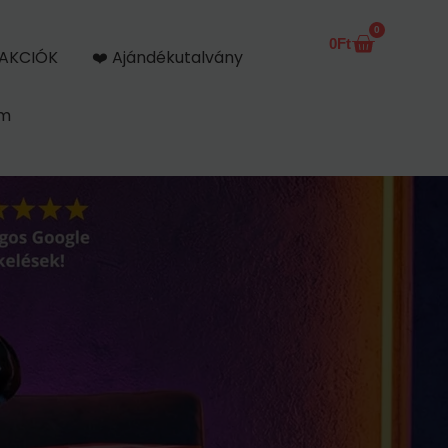
0
0
Ft
Kosár
AKCIÓK
❤️ Ajándékutalvány
om