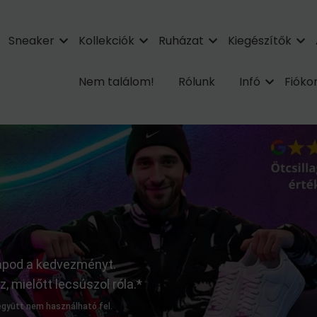
Sneaker
Kollekciók
Ruházat
Kiegészítők
Nem találom!
Rólunk
Infó
Fiók
kapod a kedvezményt.
 mielőtt lecsúszol róla.*
 együtt nem használható fel.