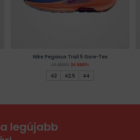
a
termékoldalon
választhatók
ki
Nike Pegasus Trail 5 Gore-Tex
44 990
Ft
34 990
Ft
42
42.5
44
a legújabb