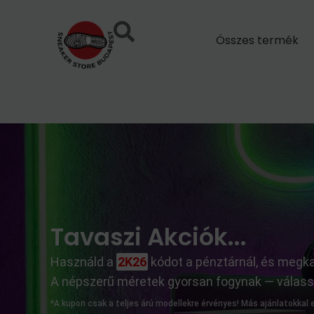
Skip
to
Összes termék
content
Tavaszi Akciók...
Használd a
2K26
kódot a pénztárnál, és meg
A népszerű méretek gyorsan fogynak — válassz,
*A kupon csak a teljes árú modellekre érvényes! Más ajánlatokkal