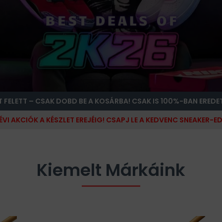
T FELETT – CSAK DOBD BE A KOSÁRBA! CSAK IS 100%-BAN EREDE
ÉVI AKCIÓK A KÉSZLET EREJÉIG! CSAPJ LE A KEDVENC SNEAKER-ED
Kiemelt Márkáink