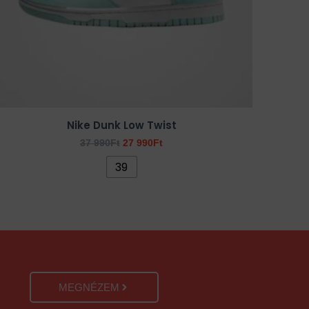
a
termékoldalon
választhatók
ki
Nike Dunk Low Twist
37 990
Ft
27 990
Ft
39
MEGNÉZEM