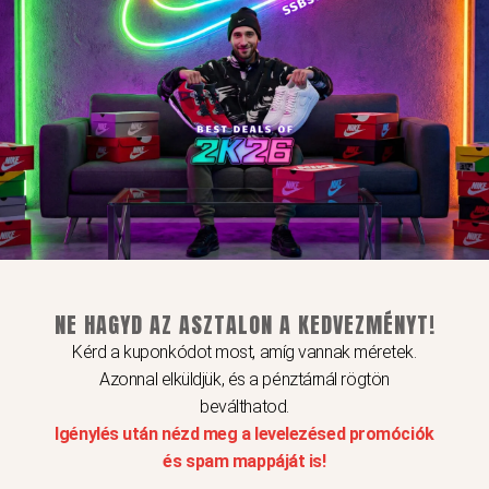
Akciós Termékeink
Original
Current
Ennek
price
price
a
was:
is:
49
39
terméknek
990Ft.
990Ft.
több
variációja
van.
NE HAGYD AZ ASZTALON A KEDVEZMÉNYT!
A
Kérd a kuponkódot most, amíg vannak méretek.
változatok
Azonnal elküldjük, és a pénztárnál rögtön
a
beválthatod.
termékoldalon
Igénylés után nézd meg a levelezésed promóciók
választhatók
és spam mappáját is!
ki