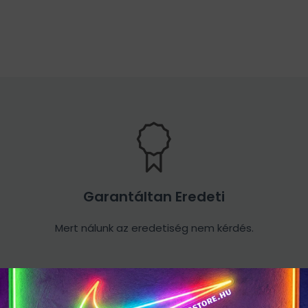
Garantáltan Eredeti
Mert nálunk az eredetiség nem kérdés.