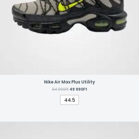
a
termékoldalon
választhatók
ki
Nike Air Max Plus Utility
54 990
Ft
49 990
Ft
44.5
Ennek
a