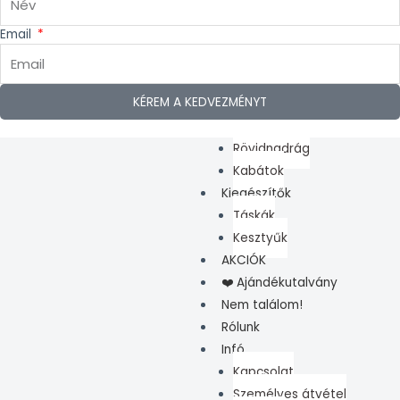
Dunk
Email
Ruházat
Pólók
Pulóver
KÉREM A KEDVEZMÉNYT
Tréning szett
Nadrág
Rövidnadrág
Kabátok
Kiegészítők
Táskák
Kesztyűk
AKCIÓK
❤️ Ajándékutalvány
Nem találom!
Rólunk
Infó
Kapcsolat
Személyes átvétel