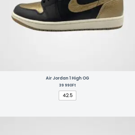
termékoldalon
választhatók
ki
Air Jordan 1 High OG
39 990
Ft
42.5
Ennek
a