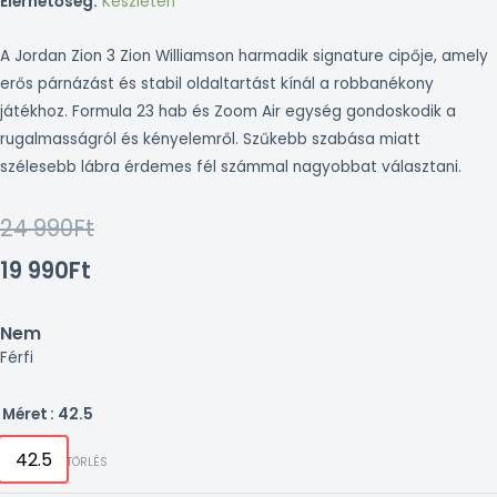
Elérhetőség:
Készleten
A Jordan Zion 3 Zion Williamson harmadik signature cipője, amely
erős párnázást és stabil oldaltartást kínál a robbanékony
játékhoz. Formula 23 hab és Zoom Air egység gondoskodik a
rugalmasságról és kényelemről. Szűkebb szabása miatt
szélesebb lábra érdemes fél számmal nagyobbat választani.
Original
Current
24 990
Ft
price
price
19 990
Ft
was:
is:
Nem
24
19
Férfi
990Ft.
990Ft.
Jordan
Méret
: 42.5
Zion
42.5
TÖRLÉS
3
mennyiség