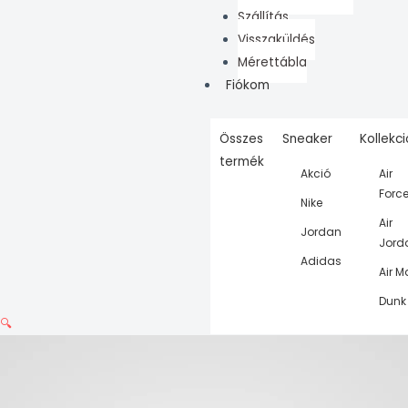
Szállítás
Visszaküldés
Mérettábla
Fiókom
Összes
Sneaker
Kollekc
termék
Akció
Air
Forc
Nike
Air
Jordan
Jord
Adidas
Air M
Dunk
🔍