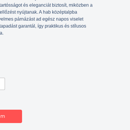
artósságot és eleganciát biztosít, miközben a
ellőzést nyújtanak. A hab középtalpba
yelmes párnázást ad egész napos viselet
tapadást garantál, így praktikus és stílusos
a.
em