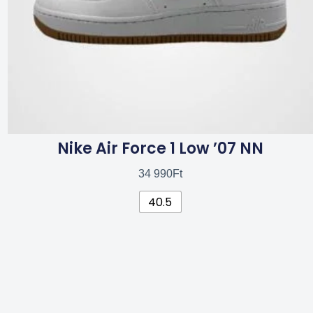
termékoldalon
választhatók
ki
Nike Air Force 1 Low ’07 NN
34 990
Ft
40.5