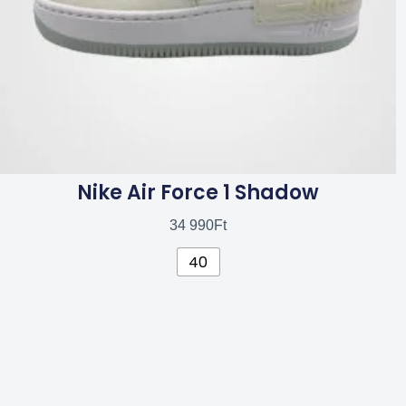
termékoldalon
választhatók
ki
Nike Air Force 1 Shadow
34 990
Ft
40