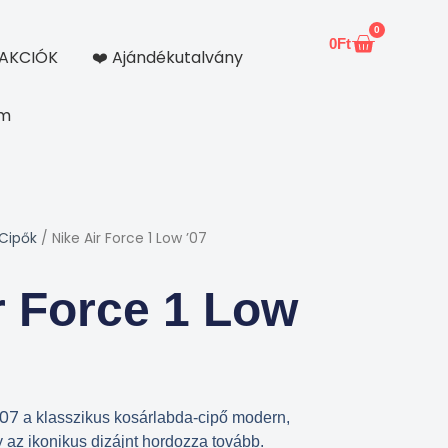
0
0
Ft
Kosár
AKCIÓK
❤️ Ajándékutalvány
om
 Cipők
/ Nike Air Force 1 Low ’07
r Force 1 Low
’07
a klasszikus kosárlabda-cipő modern,
ly az ikonikus dizájnt hordozza tovább.