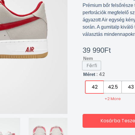
Prémium bőr felsőrésze t
perforációk megfelelő sz
ágyazott Air egység kén
során. A gumitalp kiváló 
választás mindennapokr
39 990
Ft
Nem
Férfi
: 42
Méret
42
42.5
43
+2 More
Kosárba Tesz