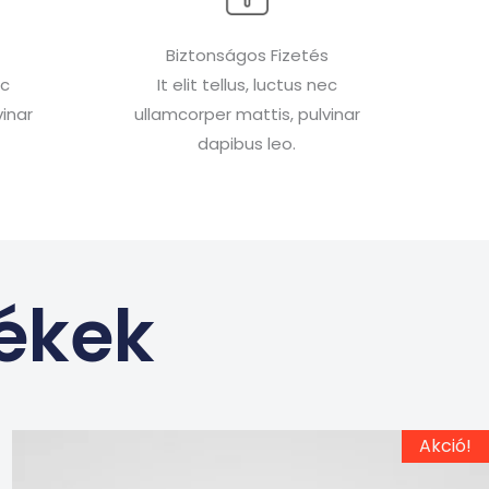
Biztonságos Fizetés
ec
It elit tellus, luctus nec
inar
ullamcorper mattis, pulvinar
dapibus leo.
ékek
Ennek
Original
Current
Akció!
price
price
a