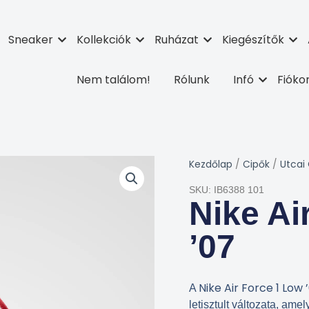
Sneaker
Kollekciók
Ruházat
Kiegészítők
Nem találom!
Rólunk
Infó
Fiók
Kezdőlap
/
Cipők
/
Utcai
SKU: IB6388 101
Nike Ai
’07
Nike Air Force 1 Low 
A
letisztult változata, ame