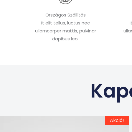
Országos Szállítás
It elit tellus, luctus nec
I
ullamcorper mattis, pulvinar
ull
dapibus leo.
Kap
Ennek
Original
Current
Akció!
price
price
a