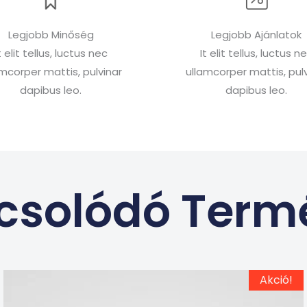
Legjobb Minőség
Legjobb Ajánlatok
t elit tellus, luctus nec
It elit tellus, luctus n
amcorper mattis, pulvinar
ullamcorper mattis, pulv
dapibus leo.
dapibus leo.
csolódó Term
Ennek
Original
Current
Akció!
price
price
a