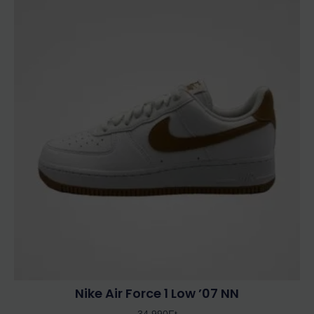
Ennek
a
terméknek
több
variációja
van.
A
változatok
a
termékoldalon
választhatók
ki
Nike Air Force 1 Low ’07 NN