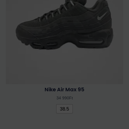
van.
A
változatok
a
termékoldalon
választhatók
ki
Nike Air Max 95
34 990
Ft
38.5