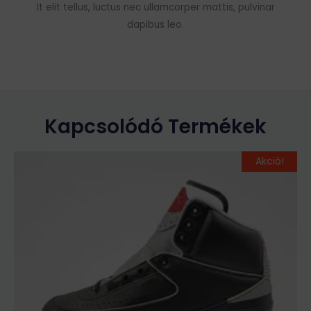
It elit tellus, luctus nec ullamcorper mattis, pulvinar
dapibus leo.
Kapcsolódó Termékek
Original
Current
Ennek
Akció!
price
price
a
was:
is:
terméknek
29
24
több
990Ft.
990Ft.
variációja
van.
A
változatok
a