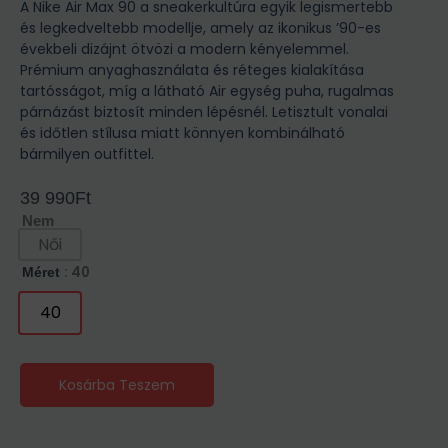
A Nike Air Max 90 a sneakerkultúra egyik legismertebb
és legkedveltebb modellje, amely az ikonikus ’90-es
évekbeli dizájnt ötvözi a modern kényelemmel.
Prémium anyaghasználata és réteges kialakítása
tartósságot, míg a látható Air egység puha, rugalmas
párnázást biztosít minden lépésnél. Letisztult vonalai
és időtlen stílusa miatt könnyen kombinálható
bármilyen outfittel.
39 990
Ft
Nem
Női
: 40
Méret
40
Kosárba Teszem