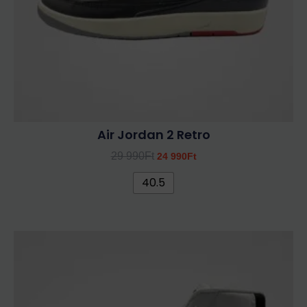
termékoldalon
választhatók
ki
Air Jordan 2 Retro
29 990
Ft
24 990
Ft
40.5