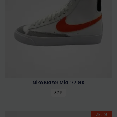
Nike Blazer Mid ’77 GS
37.5
Original
Current
Ennek
Akció!