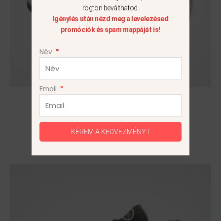
termékoldalon
rögtön beválthatod.
választhatók
Igénylés után nézd meg a levelezésed
ki
promóciók és spam mappáját is!
Név
Email
Air Jordan 2 Retro
27 990
Ft
42.5
KÉREM A KEDVEZMÉNYT
Ennek
a
terméknek
több
variációja