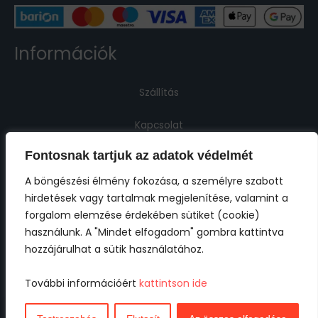
Információk
Szállítás
Kapcsolat
Fontosnak tartjuk az adatok védelmét
Jogi információk
A böngészési élmény fokozása, a személyre szabott
hirdetések vagy tartalmak megjelenítése, valamint a
Impresszum
forgalom elemzése érdekében sütiket (cookie)
használunk. A "Mindet elfogadom" gombra kattintva
ÁSZF
hozzájárulhat a sütik használatához.
Adatkezelési tájékoztató
További információért
kattintson ide
Cookie tájékoztató
Nem találod?