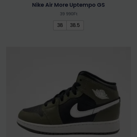
Nike Air More Uptempo GS
39 990
Ft
38
38.5
Ennek
a
terméknek
több
variációja
van.
A
változatok
a
termékoldalon
választhatók
ki