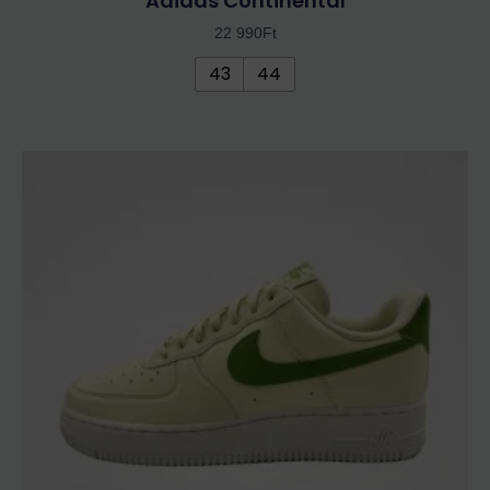
Adidas Continental
22 990
Ft
43
44