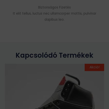
Biztonságos Fizetés
It elit tellus, luctus nec ullamcorper mattis, pulvinar
dapibus leo.
Kapcsolódó Termékek
Original
Current
Ennek
Akció!
price
price
a
was:
is:
terméknek
29
24
több
990Ft.
990Ft.
variációja
van.
A