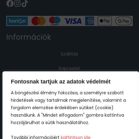
Információk
Szállítás
Kapcsolat
Fontosnak tartjuk az adatok védelmét
Jogi információk
A böngészési élmény fokozása, a személyre szabott
hirdetések vagy tartalmak megjelenítése, valamint a
Impresszum
forgalom elemzése érdekében sütiket (cookie)
használunk. A "Mindet elfogadom" gombra kattintva
ÁSZF
hozzájárulhat a sütik használatához.
Adatkezelési tájékoztató
További információért
kattintson ide