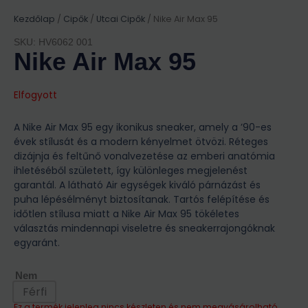
Kezdőlap
/
Cipők
/
Utcai Cipők
/ Nike Air Max 95
SKU: HV6062 001
Nike Air Max 95
Elfogyott
A Nike Air Max 95 egy ikonikus sneaker, amely a ’90-es
évek stílusát és a modern kényelmet ötvözi. Réteges
dizájnja és feltűnő vonalvezetése az emberi anatómia
ihletéséből született, így különleges megjelenést
garantál. A látható Air egységek kiváló párnázást és
puha lépésélményt biztosítanak. Tartós felépítése és
időtlen stílusa miatt a Nike Air Max 95 tökéletes
választás mindennapi viseletre és sneakerrajongóknak
egyaránt.
Nem
Férfi
Ez a termék jelenleg nincs készleten és nem megvásárolható.