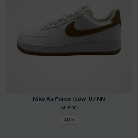
variációja
van.
A
változatok
a
termékoldalon
választhatók
ki
Nike Air Force 1 Low ’07 NN
34 990
Ft
40.5