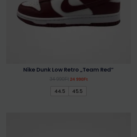
a
termékoldalon
választhatók
ki
Nike Dunk Low Retro „Team Red”
34 990
Ft
24 990
Ft
44.5
45.5
Ennek
a
terméknek