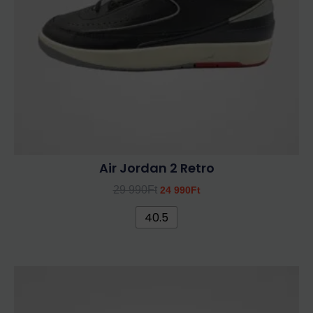
változatok
a
termékoldalon
választhatók
ki
Air Jordan 2 Retro
29 990
Ft
24 990
Ft
40.5