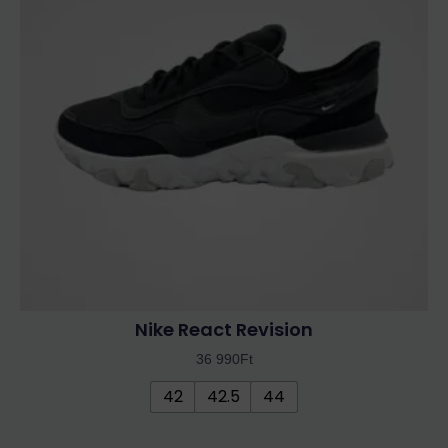
variációja
van.
A
változatok
a
termékoldalon
választhatók
ki
Nike React Revision
36 990
Ft
42
42.5
44