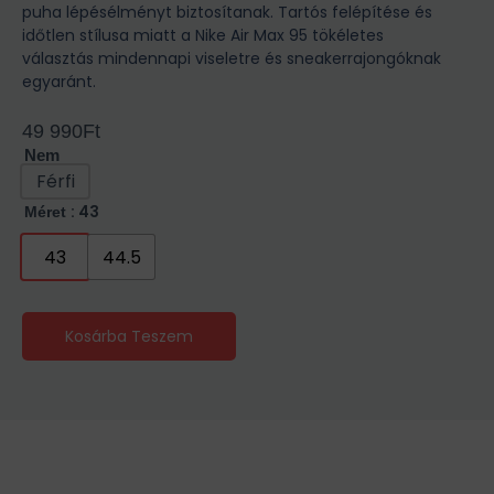
puha lépésélményt biztosítanak. Tartós felépítése és
időtlen stílusa miatt a Nike Air Max 95 tökéletes
választás mindennapi viseletre és sneakerrajongóknak
egyaránt.
49 990
Ft
Nem
Férfi
: 43
Méret
43
44.5
Kosárba Teszem