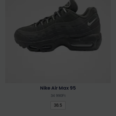
variációja
van.
A
változatok
a
termékoldalon
választhatók
ki
Nike Air Max 95
34 990
Ft
38.5