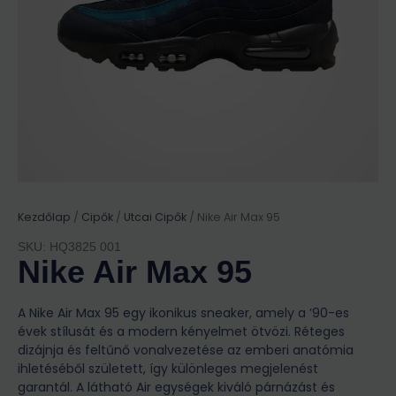
Kezdőlap
/
Cipők
/
Utcai Cipők
/ Nike Air Max 95
SKU: HQ3825 001
Nike Air Max 95
A Nike Air Max 95 egy ikonikus sneaker, amely a ’90-es
évek stílusát és a modern kényelmet ötvözi. Réteges
dizájnja és feltűnő vonalvezetése az emberi anatómia
ihletéséből született, így különleges megjelenést
garantál. A látható Air egységek kiváló párnázást és