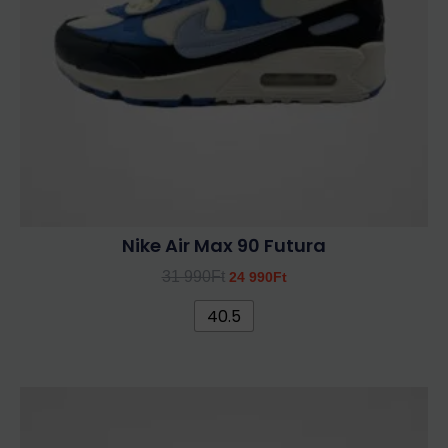
változatok
a
termékoldalon
választhatók
ki
Nike Air Max 90 Futura
31 990
Ft
24 990
Ft
40.5