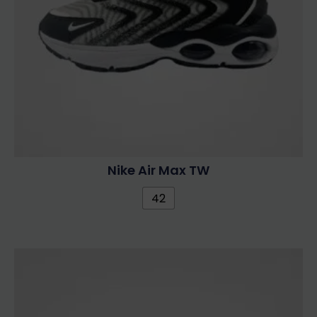
Nike Air Max TW
42
Ennek
a
terméknek
több