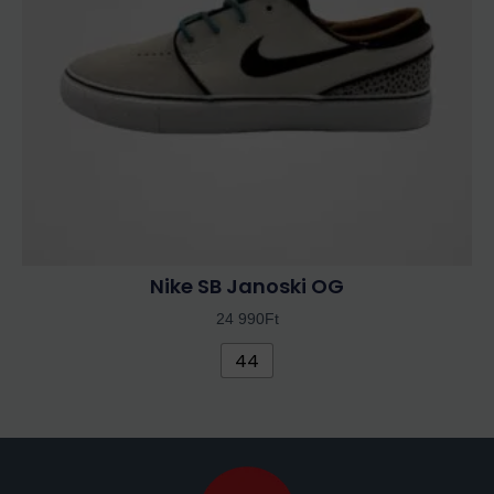
változatok
a
termékoldalon
választhatók
ki
Nike SB Janoski OG
24 990
Ft
44