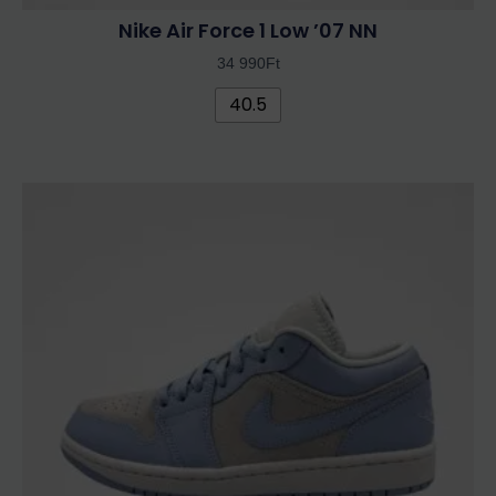
Nike Air Force 1 Low ’07 NN
34 990
Ft
40.5
Ennek
a
terméknek
több
variációja
van.
A
változatok
a
termékoldalon
választhatók