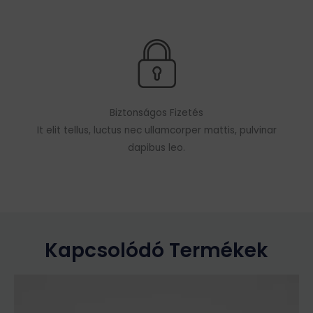
Biztonságos Fizetés
It elit tellus, luctus nec ullamcorper mattis, pulvinar
dapibus leo.
Kapcsolódó Termékek
Ennek
a