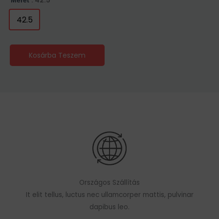
: 42.5
Méret
42.5
Kosárba Teszem
Országos Szállítás
It elit tellus, luctus nec ullamcorper mattis, pulvinar
dapibus leo.