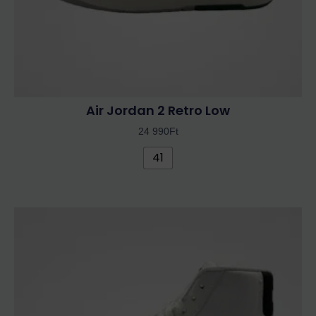
ki
Air Jordan 2 Retro Low
24 990
Ft
41