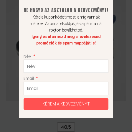
31
24
több
990Ft.
990Ft.
NE HAGYD AZ ASZTALON A KEDVEZMÉNYT!
variációja
Kérd a kuponkódot most, amíg vannak
van.
méretek. Azonnal elküldjük, és a pénztárnál
A
rögtön beválthatod.
változatok
Igénylés után nézd meg a levelezésed
a
promóciók és spam mappáját is!
termékoldalon
Név
választhatók
ki
Email
KÉREM A KEDVEZMÉNYT
Nike Air Max 90 Futura
31 990
Ft
24 990
Ft
40.5