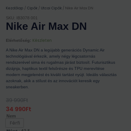
Kezdőlap
/
Cipők
/
Utcai Cipők
/ Nike Air Max DN
SKU: IB3078 001
Nike Air Max DN
Készleten
Elérhetőség:
A Nike Air Max DN a legújabb generációs Dynamic Air
technológiával érkezik, amely négy légcsatornás
rendszerével sima és rugalmas járást biztosít. Futurisztikus
dizájnja, haptikus textil felsőrésze és TPU merevítése
modern megjelenést és kiváló tartást nyújt. Ideális választás
azoknak, akik a stílust és az innovációt keresik egy
sneakerben.
39 990
Ft
Original
Current
Price
Price
34 990
Ft
Was:
Is:
Nem
39
34
990Ft.
990Ft.
Férfi