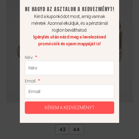
több
NE HAGYD AZ ASZTALON A KEDVEZMÉNYT!
variációja
Kérd a kuponkódot most, amíg vannak
van.
méretek. Azonnal elküldjük, és a pénztárnál
A
rögtön beválthatod.
változatok
Igénylés után nézd meg a levelezésed
a
promóciók és spam mappáját is!
termékoldalon
választhatók
Név
ki
Email
Adidas Continental
KÉREM A KEDVEZMÉNYT
22 990
Ft
43
44