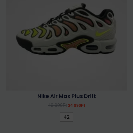
variációja
van.
A
változatok
a
termékoldalon
választhatók
ki
Nike Air Max Plus Drift
49 990
Ft
34 990
Ft
42