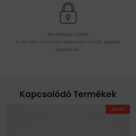
Biztonságos Fizetés
It elit tellus, luctus nec ullamcorper mattis, pulvinar
dapibus leo.
Kapcsolódó Termékek
Original
Current
Ennek
Akció!
price
price
a
was:
is:
terméknek
49
34
több
990Ft.
990Ft.