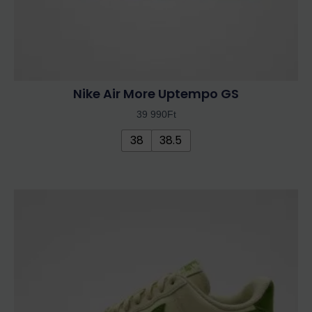
Nike Air More Uptempo GS
39 990
Ft
38
38.5