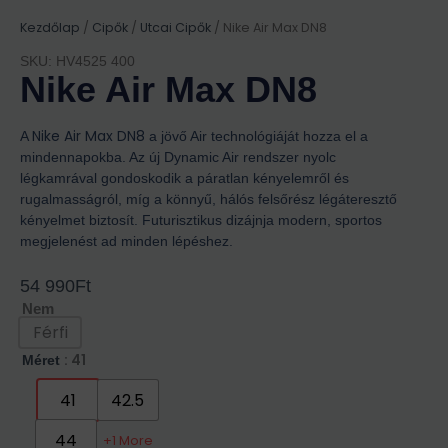
Kezdőlap
/
Cipők
/
Utcai Cipők
/ Nike Air Max DN8
SKU: HV4525 400
Nike Air Max DN8
Nike Air Max DN8
A
a jövő Air technológiáját hozza el a
mindennapokba. Az új Dynamic Air rendszer nyolc
légkamrával gondoskodik a páratlan kényelemről és
rugalmasságról, míg a könnyű, hálós felsőrész légáteresztő
kényelmet biztosít. Futurisztikus dizájnja modern, sportos
megjelenést ad minden lépéshez.
54 990
Ft
Nem
Férfi
: 41
Méret
41
42.5
44
+1 More