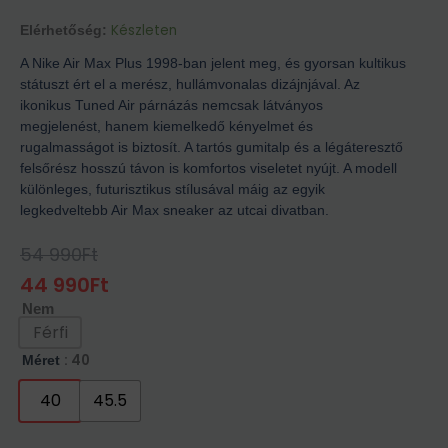
Készleten
Elérhetőség:
A Nike Air Max Plus 1998-ban jelent meg, és gyorsan kultikus
státuszt ért el a merész, hullámvonalas dizájnjával. Az
ikonikus Tuned Air párnázás nemcsak látványos
megjelenést, hanem kiemelkedő kényelmet és
rugalmasságot is biztosít. A tartós gumitalp és a légáteresztő
felsőrész hosszú távon is komfortos viseletet nyújt. A modell
különleges, futurisztikus stílusával máig az egyik
legkedveltebb Air Max sneaker az utcai divatban.
54 990
Ft
Original
Current
Price
Price
44 990
Ft
Was:
Is:
Nem
54
44
990Ft.
990Ft.
Férfi
: 40
Méret
40
45.5