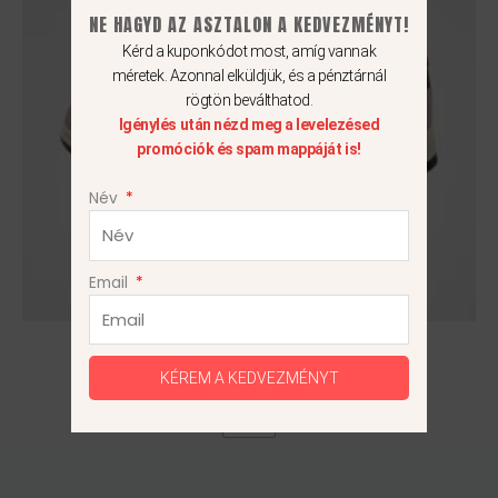
van.
NE HAGYD AZ ASZTALON A KEDVEZMÉNYT!
A
Kérd a kuponkódot most, amíg vannak
változatok
méretek. Azonnal elküldjük, és a pénztárnál
rögtön beválthatod.
a
Igénylés után nézd meg a levelezésed
termékoldalon
promóciók és spam mappáját is!
választhatók
ki
Név
Email
Nike Dunk Low
32 990
Ft
22 990
Ft
KÉREM A KEDVEZMÉNYT
44