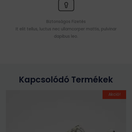
Biztonságos Fizetés
It elit tellus, luctus nec ullamcorper mattis, pulvinar
dapibus leo.
Kapcsolódó Termékek
Original
Current
Ennek
Akció!
price
price
a
was:
is:
terméknek
39
31
több
990Ft.
990Ft.
variációja
van.