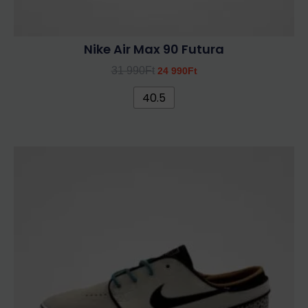
Nike Air Max 90 Futura
31 990
Ft
24 990
Ft
40.5
Ennek
a
terméknek
több
variációja
van.
A
változatok
a