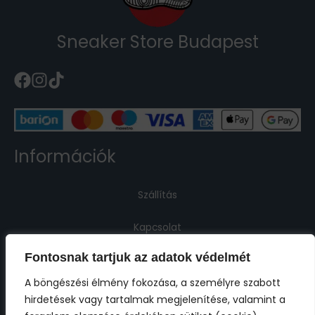
Sneaker Store Budapest
Információk
Szállítás
Kapcsolat
Fontosnak tartjuk az adatok védelmét
Jogi információk
A böngészési élmény fokozása, a személyre szabott
hirdetések vagy tartalmak megjelenítése, valamint a
Impresszum