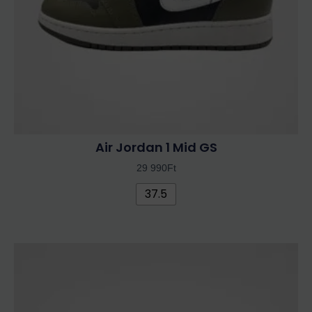
termékoldalon
választhatók
ki
Air Jordan 1 Mid GS
29 990
Ft
37.5
Ennek
a
terméknek
több