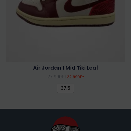
a
termékoldalon
választhatók
ki
Air Jordan 1 Mid Tiki Leaf
27 990
Ft
22 990
Ft
37.5