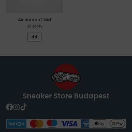
A
változatok
a
Air Jordan 1 Mid
termékoldalon
29 990
Ft
választhatók
44
ki
Sneaker Store Budapest