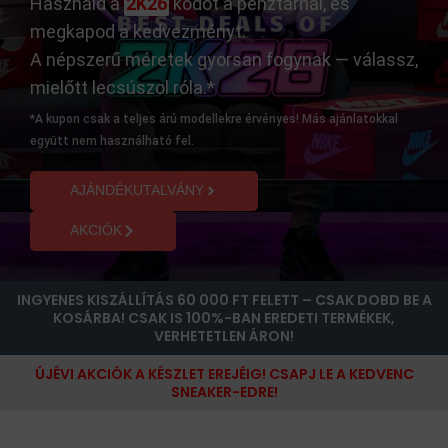
Használd a
2K26
kódot a pénztárnál, és
megkapod a kedvezményt.
A népszerű méretek gyorsan fogynak — válassz,
mielőtt lecsúszol róla.*
*A kupon csak a teljes árú modellekre érvényes! Más ajánlatokkal
együtt nem használható fel.
AJÁNDÉKUTALVÁNY
AKCIÓK
INGYENES KISZÁLLÍTÁS 60 000 FT FELETT – CSAK DOBD BE A
KOSÁRBA! CSAK IS 100%-BAN EREDETI TERMÉKEK,
VERHETETLEN ÁRON!
ÚJÉVI AKCIÓK A KÉSZLET EREJÉIG! CSAPJ LE A KEDVENC
SNEAKER-EDRE!