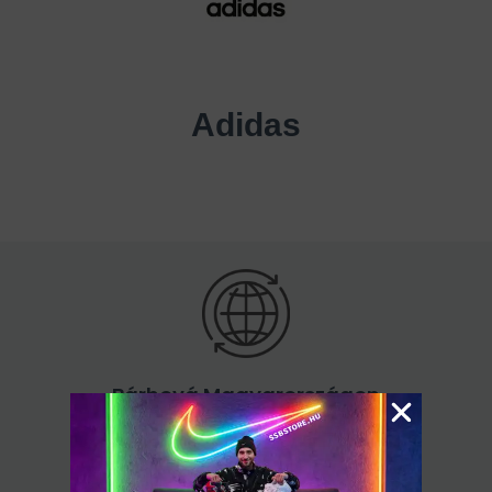
Adidas
Bárhová Magyarországon
60.000 Ft felett ingyenes kiszállítás