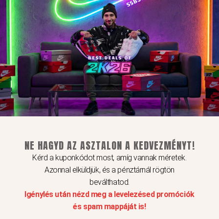
Akciós Termékeink
Original
Current
Ennek
price
price
a
was:
is:
49
39
terméknek
990Ft.
990Ft.
több
variációja
van.
NE HAGYD AZ ASZTALON A KEDVEZMÉNYT!
A
Kérd a kuponkódot most, amíg vannak méretek.
változatok
Azonnal elküldjük, és a pénztárnál rögtön
a
beválthatod.
termékoldalon
Igénylés után nézd meg a levelezésed promóciók
választhatók
és spam mappáját is!
ki