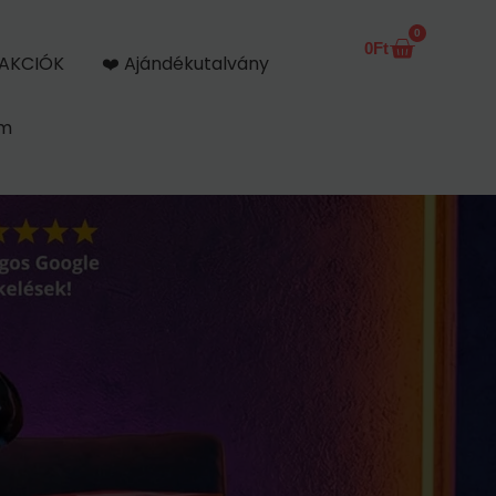
0
0
Ft
Kosár
AKCIÓK
❤️ Ajándékutalvány
om