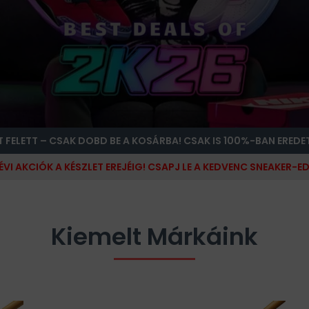
T FELETT – CSAK DOBD BE A KOSÁRBA! CSAK IS 100%-BAN EREDE
ÉVI AKCIÓK A KÉSZLET EREJÉIG! CSAPJ LE A KEDVENC SNEAKER-ED
Kiemelt Márkáink