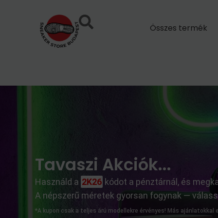
Skip
to
Összes termék
content
Tavaszi Akciók...
Használd a
2K26
kódot a pénztárnál, és meg
A népszerű méretek gyorsan fogynak — válassz,
*A kupon csak a teljes árú modellekre érvényes! Más ajánlatokkal