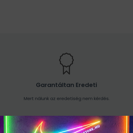
Garantáltan Eredeti
Mert nálunk az eredetiség nem kérdés.