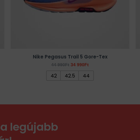
a
termékoldalon
választhatók
ki
Nike Pegasus Trail 5 Gore-Tex
44 990
Ft
34 990
Ft
42
42.5
44
a legújabb