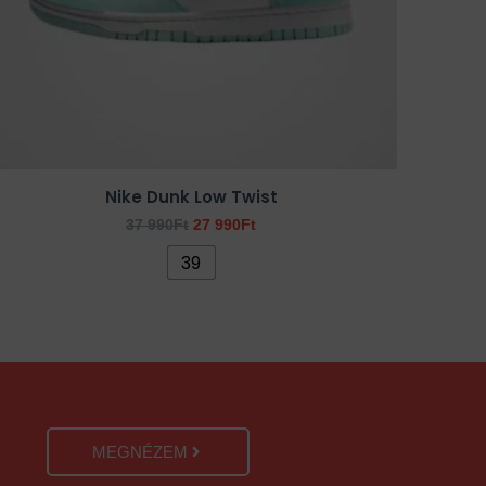
a
termékoldalon
választhatók
ki
Nike Dunk Low Twist
37 990
Ft
27 990
Ft
39
MEGNÉZEM