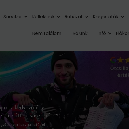
Sneaker
Kollekciók
Ruházat
Kiegészítők
Nem találom!
Rólunk
Infó
Fiók
kapod a kedvezményt.
 mielőtt lecsúszol róla.*
 együtt nem használható fel.