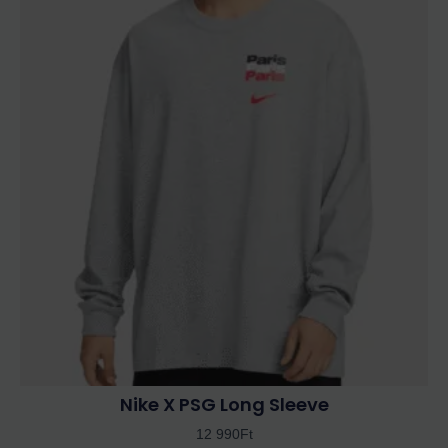
a
terméknek
több
variációja
van.
A
változatok
a
termékoldalon
választhatók
ki
Nike X PSG Long Sleeve
12 990
Ft