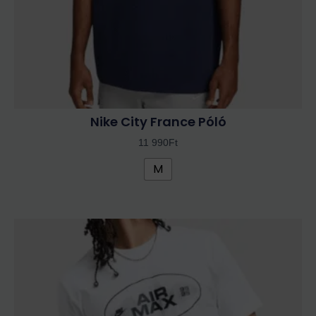
választhatók
ki
Nike City France Póló
11 990
Ft
M
Ennek
a
terméknek
több
variációja
van.