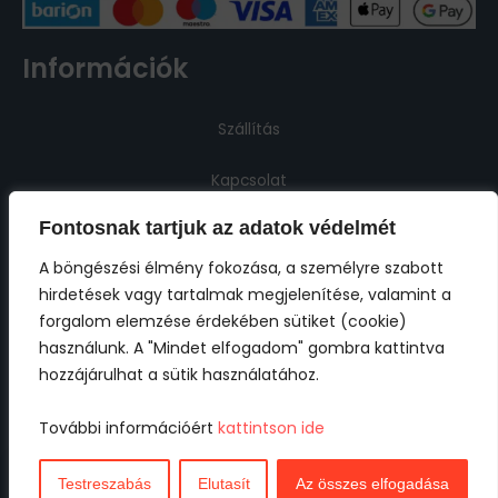
Információk
Szállítás
Kapcsolat
Fontosnak tartjuk az adatok védelmét
Jogi információk
A böngészési élmény fokozása, a személyre szabott
hirdetések vagy tartalmak megjelenítése, valamint a
Impresszum
forgalom elemzése érdekében sütiket (cookie)
használunk. A "Mindet elfogadom" gombra kattintva
ÁSZF
hozzájárulhat a sütik használatához.
Adatkezelési tájékoztató
További információért
kattintson ide
Cookie tájékoztató
Nem találod?
Testreszabás
Elutasít
Az összes elfogadása