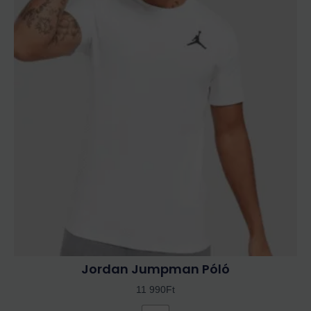
terméknek
több
variációja
van.
A
változatok
a
termékoldalon
választhatók
ki
Jordan Jumpman Póló
11 990
Ft