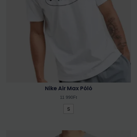
A
változatok
a
termékoldalon
választhatók
ki
Nike Air Max Póló
11 990
Ft
S
Ennek