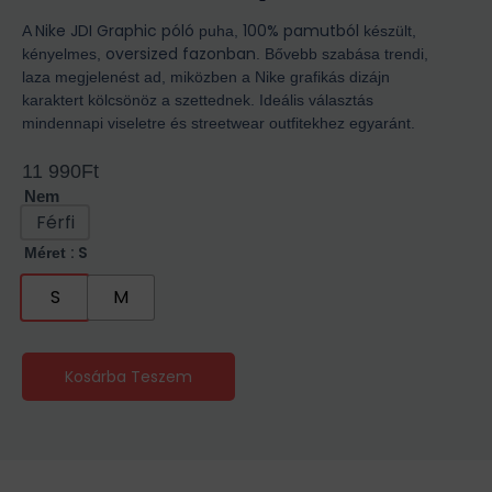
Nike JDI Graphic póló
100% pamutból
A
puha,
készült,
oversized fazonban
kényelmes,
. Bővebb szabása trendi,
laza megjelenést ad, miközben a Nike grafikás dizájn
karaktert kölcsönöz a szettednek. Ideális választás
mindennapi viseletre és streetwear outfitekhez egyaránt.
11 990
Ft
Nem
Férfi
: S
Méret
S
M
Kosárba Teszem