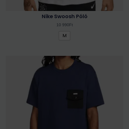
Nike Swoosh Póló
10 990
Ft
M
Ennek
a
terméknek
több
variációja
van.
A
változatok
a
termékoldalon