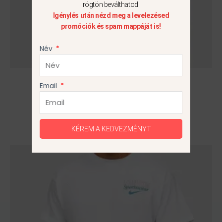
rögtön beválthatod.
ki
Igénylés után nézd meg a levelezésed
promóciók és spam mappáját is!
Név
Nike NSW Póló
Email
10 990
Ft
L
KÉREM A KEDVEZMÉNYT
Ennek
a
terméknek
több
variációja
van.