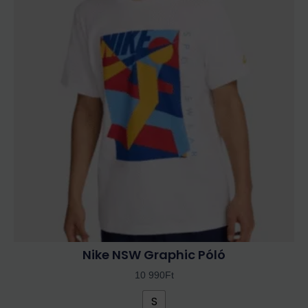
terméknek
több
variációja
van.
A
változatok
a
termékoldalon
választhatók
ki
Nike NSW Graphic Póló
10 990
Ft
S