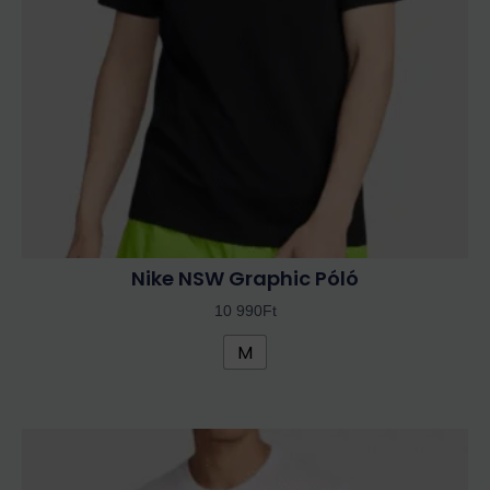
változatok
a
termékoldalon
választhatók
ki
Nike NSW Graphic Póló
10 990
Ft
M
Ennek
a