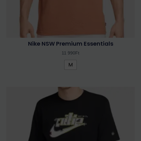
Nike NSW Premium Essentials
11 990
Ft
M
Ennek
a
terméknek
több
variációja
van.
A