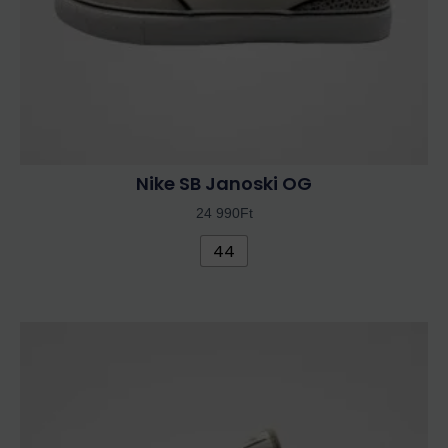
választhatók
ki
Nike SB Janoski OG
24 990
Ft
44
Ennek
a
terméknek
több
variációja