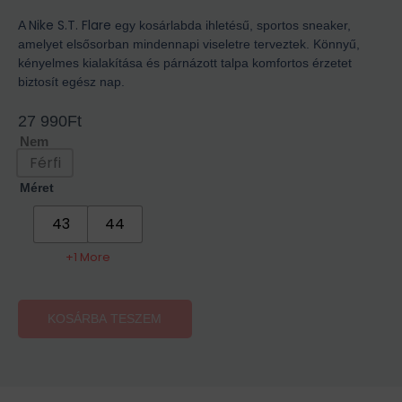
Nike S.T. Flare
A
egy kosárlabda ihletésű, sportos sneaker,
amelyet elsősorban mindennapi viseletre terveztek. Könnyű,
kényelmes kialakítása és párnázott talpa komfortos érzetet
biztosít egész nap.
27 990
Ft
Nem
Férfi
Méret
43
44
+1 More
KOSÁRBA TESZEM