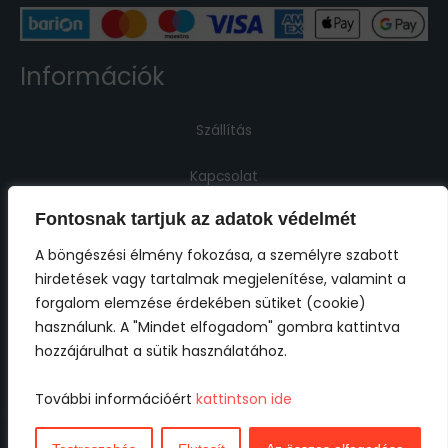
Információk
Szállítás
Kapcsolat
Fontosnak tartjuk az adatok védelmét
Jogi információk
A böngészési élmény fokozása, a személyre szabott
hirdetések vagy tartalmak megjelenítése, valamint a
Impresszum
forgalom elemzése érdekében sütiket (cookie)
használunk. A "Mindet elfogadom" gombra kattintva
ÁSZF
hozzájárulhat a sütik használatához.
Adatkezelési tájékoztató
További információért
kattintson ide
Cookie tájékoztató
Nem találod?