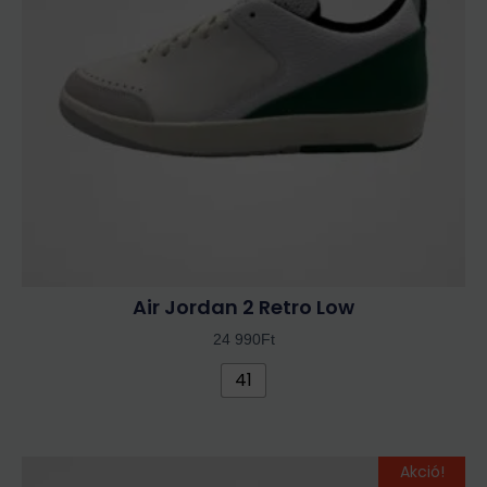
A
változatok
a
termékoldalon
választhatók
ki
Air Jordan 2 Retro Low
24 990
Ft
41
Original
Current
Ennek
Akció!