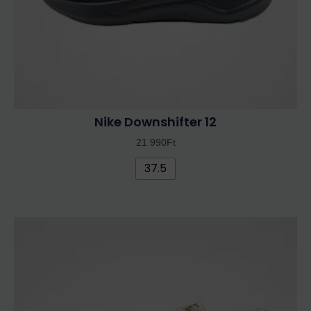
választhatók
ki
Nike Downshifter 12
21 990
Ft
37.5
Ennek
a
terméknek
több
variációja