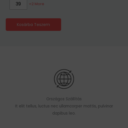
39
+2 More
Kosárba Teszem
Országos Szállítás
It elit tellus, luctus nec ullamcorper mattis, pulvinar
dapibus leo.