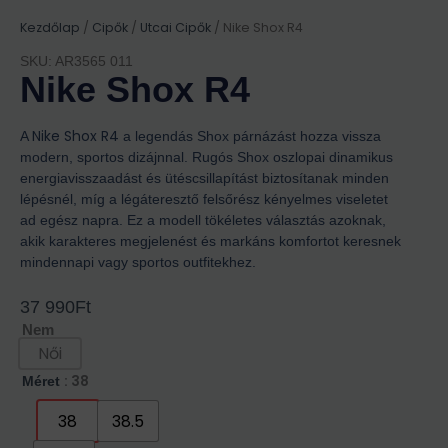
Kezdőlap
/
Cipők
/
Utcai Cipők
/ Nike Shox R4
SKU: AR3565 011
Nike Shox R4
Nike Shox R4
A
a legendás Shox párnázást hozza vissza
modern, sportos dizájnnal. Rugós Shox oszlopai dinamikus
energiavisszaadást és ütéscsillapítást biztosítanak minden
lépésnél, míg a légáteresztő felsőrész kényelmes viseletet
ad egész napra. Ez a modell tökéletes választás azoknak,
akik karakteres megjelenést és markáns komfortot keresnek
mindennapi vagy sportos outfitekhez.
37 990
Ft
Nem
Női
: 38
Méret
38
38.5