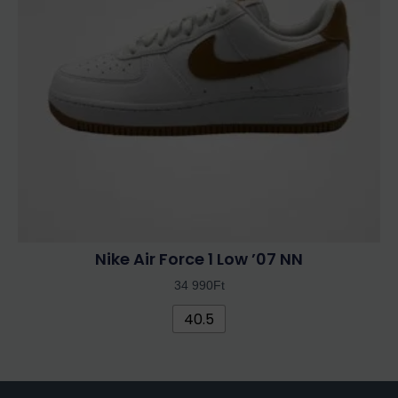
van.
A
változatok
a
termékoldalon
választhatók
ki
Nike Air Force 1 Low ’07 NN
34 990
Ft
40.5