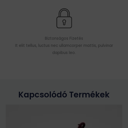
Biztonságos Fizetés
It elit tellus, luctus nec ullamcorper mattis, pulvinar
dapibus leo.
Kapcsolódó Termékek
Ennek
a
terméknek