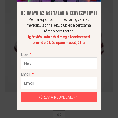
terméknek
több
NE HAGYD AZ ASZTALON A KEDVEZMÉNYT!
variációja
Kérd a kuponkódot most, amíg vannak
van.
méretek. Azonnal elküldjük, és a pénztárnál
A
rögtön beválthatod.
változatok
Igénylés után nézd meg a levelezésed
a
promóciók és spam mappáját is!
termékoldalon
választhatók
Név
ki
Email
Nike Air Flight ’89 OG
KÉREM A KEDVEZMÉNYT
27 990
Ft
42