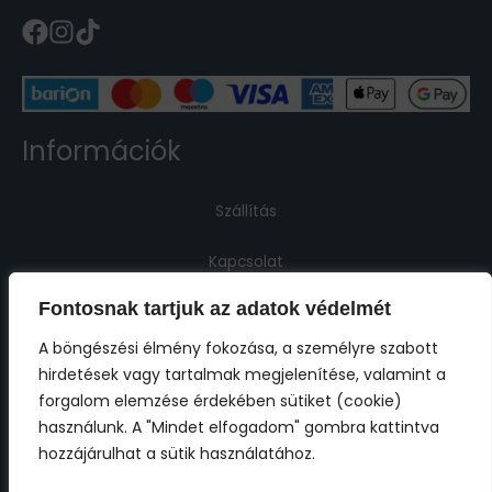
Információk
Szállítás
Kapcsolat
Fontosnak tartjuk az adatok védelmét
Jogi információk
A böngészési élmény fokozása, a személyre szabott
hirdetések vagy tartalmak megjelenítése, valamint a
Impresszum
forgalom elemzése érdekében sütiket (cookie)
használunk. A "Mindet elfogadom" gombra kattintva
ÁSZF
hozzájárulhat a sütik használatához.
Adatkezelési tájékoztató