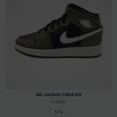
több
variációja
van.
A
változatok
a
termékoldalon
választhatók
ki
Air Jordan 1 Mid GS
29 990
Ft
37.5