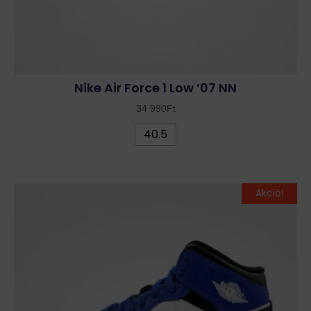
Nike Air Force 1 Low ’07 NN
34 990
Ft
40.5
Original
Current
Ennek
Akció!
price
price
a
was:
is:
terméknek
29
26
több
990Ft.
990Ft.
variációja
van.
A