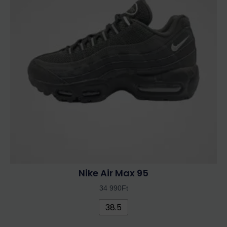
több
variációja
van.
A
változatok
a
termékoldalon
választhatók
ki
Nike Air Max 95
34 990
Ft
38.5