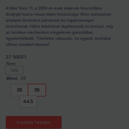
A Nike Shox TL a 2000-es évek elejének futurisztikus
dizájnját hozza vissza teljes hosszúságú Shox oszlopaival,
amelyek dinamikus párnázást és rugalmasságot
biztosítanak. Hálós felsőrésze légáteresztő és könnyű, míg
az ikonikus mechanikus megjelenés garantáltan
figyelemfelkeltő. Tökéletes választás, ha egyedi, technikai
stílusú sneakert keresel.
37 990
Ft
Nem
Női
: 39
Méret
38
39
44.5
Kosárba Teszem