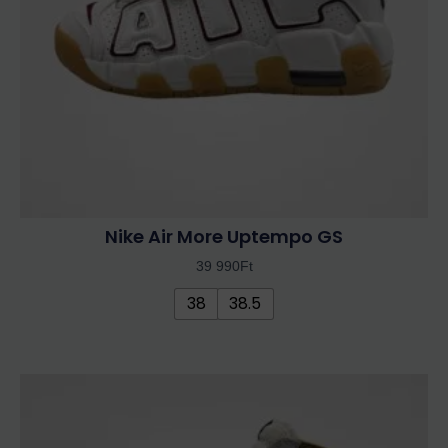
a
termékoldalon
választhatók
ki
Nike Air More Uptempo GS
39 990
Ft
38
38.5
Ennek
a
terméknek