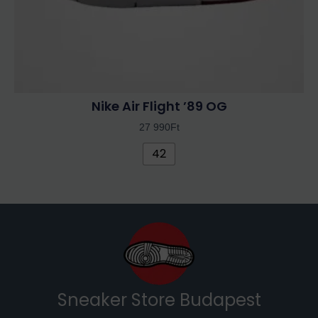
ki
Nike Air Flight ’89 OG
27 990
Ft
42
Sneaker Store Budapest