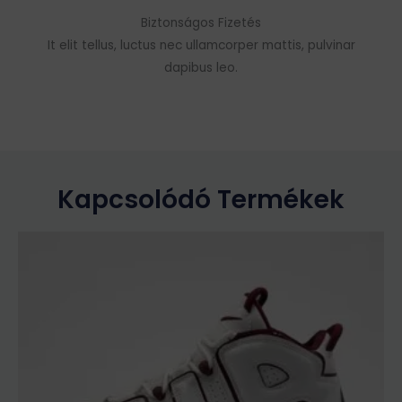
Biztonságos Fizetés
It elit tellus, luctus nec ullamcorper mattis, pulvinar
dapibus leo.
Kapcsolódó Termékek
Ennek
a
terméknek
több
variációja
van.
A
változatok