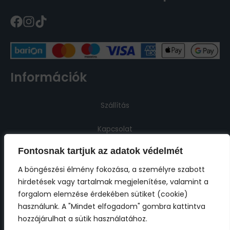
Információk
Szállítás
Kapcsolat
Fontosnak tartjuk az adatok védelmét
Jogi információk
A böngészési élmény fokozása, a személyre szabott
hirdetések vagy tartalmak megjelenítése, valamint a
Impresszum
forgalom elemzése érdekében sütiket (cookie)
használunk. A "Mindet elfogadom" gombra kattintva
ÁSZF
hozzájárulhat a sütik használatához.