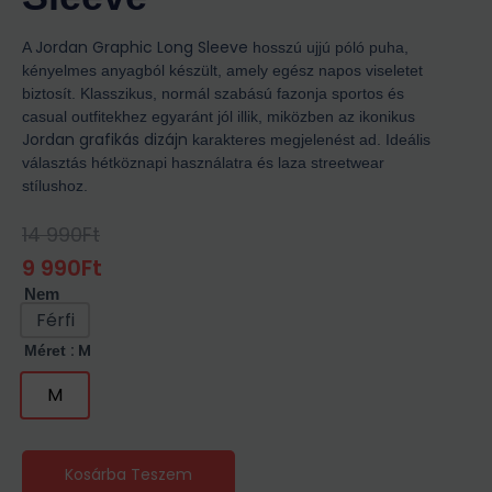
Jordan Graphic Long Sleeve
A
hosszú ujjú póló puha,
kényelmes anyagból készült, amely egész napos viseletet
biztosít. Klasszikus, normál szabású fazonja sportos és
casual outfitekhez egyaránt jól illik, miközben az ikonikus
Jordan grafikás dizájn
karakteres megjelenést ad. Ideális
választás hétköznapi használatra és laza streetwear
stílushoz.
14 990
Ft
Original
Current
Price
Price
9 990
Ft
Was:
Is:
Nem
14
9
990Ft.
990Ft.
Férfi
: M
Méret
M
Kosárba Teszem