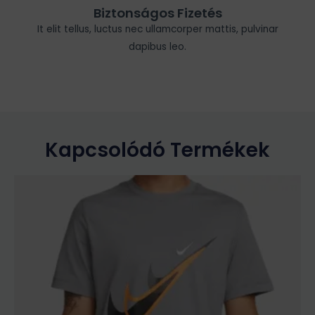
Biztonságos Fizetés
It elit tellus, luctus nec ullamcorper mattis, pulvinar
dapibus leo.
Kapcsolódó Termékek
Ennek
a
terméknek
több
variációja
van.
A
változatok