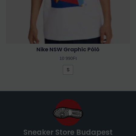
ki
Nike NSW Graphic Póló
10 990
Ft
S
Sneaker Store Budapest