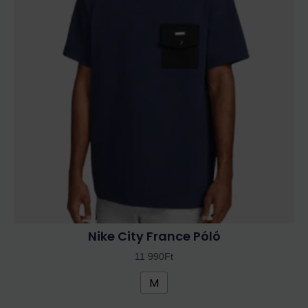
több
variációja
van.
A
változatok
a
termékoldalon
választhatók
ki
Nike City France Póló
11 990
Ft
M