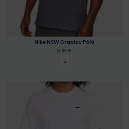
ki
Nike NSW Graphic Póló
11 990
Ft
S
Ennek
a
terméknek
több
variációja
van.
A