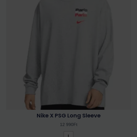
terméknek
több
variációja
van.
A
változatok
a
termékoldalon
választhatók
ki
Nike X PSG Long Sleeve
12 990
Ft
L