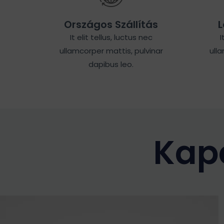
Országos Szállítás
L
It elit tellus, luctus nec
I
ullamcorper mattis, pulvinar
ull
dapibus leo.
Kap