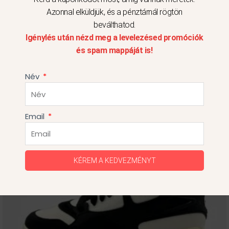
Azonnal elküldjük, és a pénztárnál rögtön
44
beválthatod.
Igénylés után nézd meg a levelezésed promóciók
és spam mappáját is!
Név
Ennek
Original
Current
Akció!
Email
price
price
a
was:
is:
terméknek
34
24
több
990Ft.
990Ft.
KÉREM A KEDVEZMÉNYT
variációja
van.
A
változatok
a