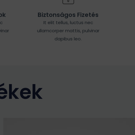
ok
Biztonságos Fizetés
ec
It elit tellus, luctus nec
inar
ullamcorper mattis, pulvinar
dapibus leo.
ékek
Ennek
a