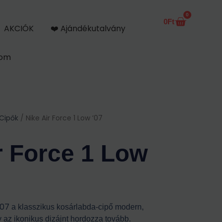
0
0
Ft
Kosár
AKCIÓK
❤️ Ajándékutalvány
kom
 Cipők
/ Nike Air Force 1 Low ’07
r Force 1 Low
’07
a klasszikus kosárlabda-cipő modern,
ly az ikonikus dizájnt hordozza tovább.