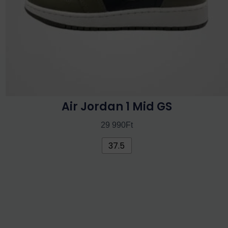
termékoldalon
választhatók
ki
Air Jordan 1 Mid GS
29 990
Ft
37.5