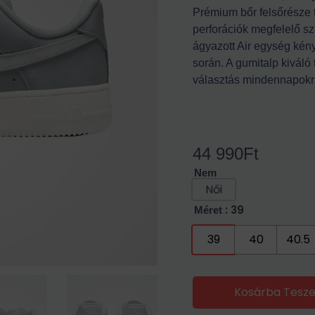
Prémium bőr felsőrésze t
perforációk megfelelő sz
ágyazott Air egység kén
során. A gumitalp kiváló 
választás mindennapokr
44 990
Ft
Nem
Női
: 39
Méret
39
40
40.5
Kosárba Tesz