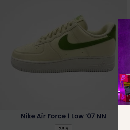
Nike Air Force 1 Low ’07 NN
38.5