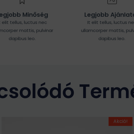
egjobb Minőség
Legjobb Ajánlat
t elit tellus, luctus nec
It elit tellus, luctus n
amcorper mattis, pulvinar
ullamcorper mattis, pulv
dapibus leo.
dapibus leo.
csolódó Term
Ennek
Original
Current
Akció!
price
price
a