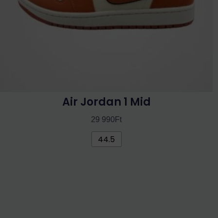
termékoldalon
választhatók
ki
Air Jordan 1 Mid
29 990
Ft
44.5