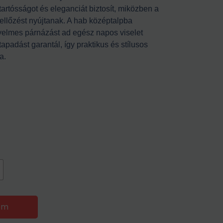
artósságot és eleganciát biztosít, miközben a
ellőzést nyújtanak. A hab középtalpba
yelmes párnázást ad egész napos viselet
tapadást garantál, így praktikus és stílusos
a.
em