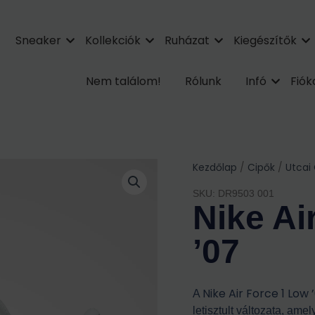
Sneaker
Kollekciók
Ruházat
Kiegészítők
Nem találom!
Rólunk
Infó
Fió
Kezdőlap
/
Cipők
/
Utcai
SKU: DR9503 001
Nike Ai
’07
Nike Air Force 1 Low 
A
letisztult változata, ame