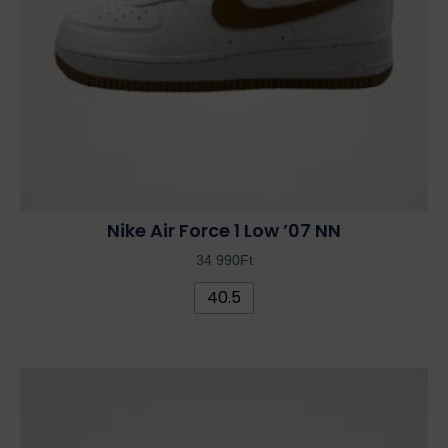
a
termékoldalon
választhatók
ki
Nike Air Force 1 Low ’07 NN
34 990
Ft
40.5
Ennek
a
terméknek