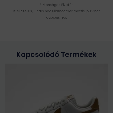
Biztonságos Fizetés
It elit tellus, luctus nec ullamcorper mattis, pulvinar
dapibus leo.
Kapcsolódó Termékek
Ennek
a
terméknek
több
variációja
van.
A
változatok