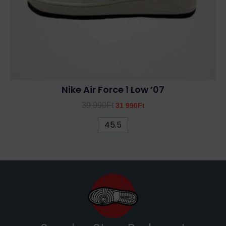
választhatók
ki
Nike Air Force 1 Low ’07
39 990
Ft
31 990
Ft
45.5