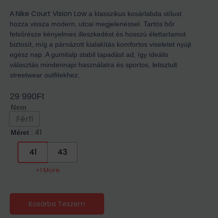
Nike Court Vision Low
A
a klasszikus kosárlabda stílust
hozza vissza modern, utcai megjelenéssel. Tartós bőr
felsőrésze kényelmes illeszkedést és hosszú élettartamot
biztosít, míg a párnázott kialakítás komfortos viseletet nyújt
egész nap. A gumitalp stabil tapadást ad, így ideális
választás mindennapi használatra és sportos, letisztult
streetwear outfitekhez.
29 990
Ft
Nem
Férfi
: 41
Méret
41
43
+1 More
Kosárba Teszem