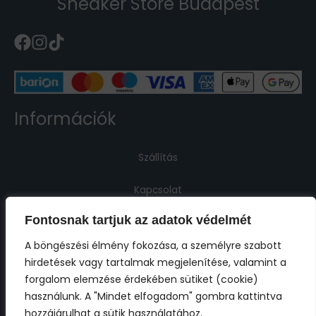
Sneaker Store Budapest
Információk
Szállítás
Kapcsolat
Fontosnak tartjuk az adatok védelmét
Jogi információk
A böngészési élmény fokozása, a személyre szabott
hirdetések vagy tartalmak megjelenítése, valamint a
Impresszum
forgalom elemzése érdekében sütiket (cookie)
használunk. A "Mindet elfogadom" gombra kattintva
ÁSZF
hozzájárulhat a sütik használatához.