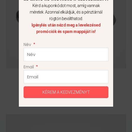
változatok
Kérd a kuponkódot most, amíg vannak
a
méretek. Azonnal elküldjük, és a pénztárnál
termékoldalon
rögtön beválthatod.
választhatók
Igénylés után nézd meg a levelezésed
promóciók és spam mappáját is!
ki
Név
Email
Nike Downshifter 12
21 990
Ft
KÉREM A KEDVEZMÉNYT
37.5
Ennek
a