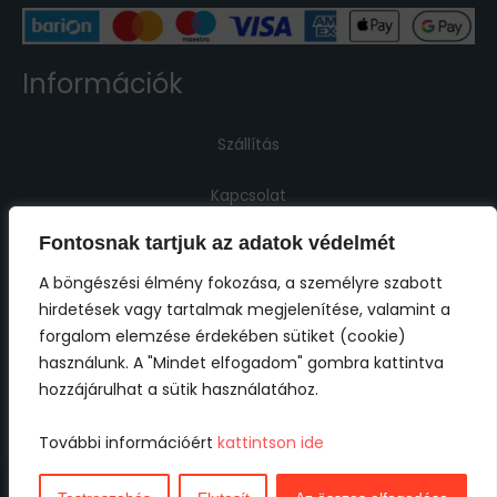
Információk
Szállítás
Kapcsolat
Fontosnak tartjuk az adatok védelmét
Jogi információk
A böngészési élmény fokozása, a személyre szabott
hirdetések vagy tartalmak megjelenítése, valamint a
Impresszum
forgalom elemzése érdekében sütiket (cookie)
használunk. A "Mindet elfogadom" gombra kattintva
ÁSZF
hozzájárulhat a sütik használatához.
Adatkezelési tájékoztató
További információért
kattintson ide
Cookie tájékoztató
Nem találod?