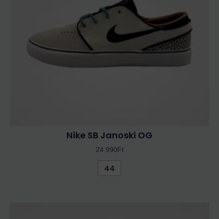
A
változatok
a
termékoldalon
választhatók
ki
Nike SB Janoski OG
24 990
Ft
44
Ennek