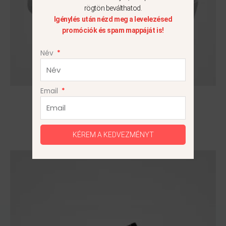
rögtön beválthatod.
Igénylés után nézd meg a levelezésed
promóciók és spam mappáját is!
Név
Email
Nike Blazer Mid ’77 GS
37.5
KÉREM A KEDVEZMÉNYT
Ennek
a
terméknek
több
variációja
van.