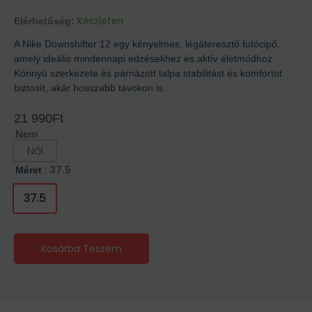
Készleten
Elérhetőség:
A Nike Downshifter 12 egy kényelmes, légáteresztő futócipő,
amely ideális mindennapi edzésekhez és aktív életmódhoz.
Könnyű szerkezete és párnázott talpa stabilitást és komfortot
biztosít, akár hosszabb távokon is.
21 990
Ft
Nem
Női
: 37.5
Méret
37.5
Kosárba Teszem