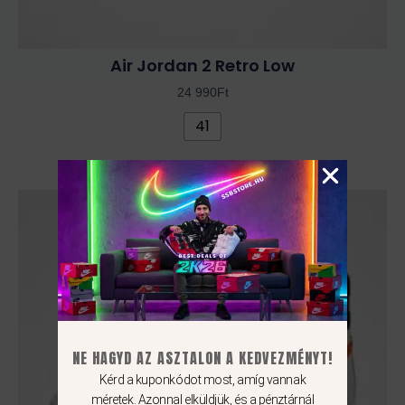
Air Jordan 2 Retro Low
24 990
Ft
41
NE HAGYD AZ ASZTALON A KEDVEZMÉNYT!
Kérd a kuponkódot most, amíg vannak
méretek. Azonnal elküldjük, és a pénztárnál