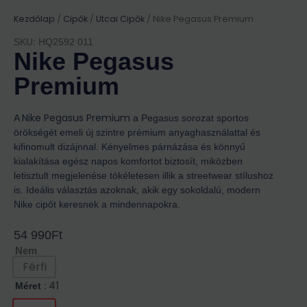
Kezdőlap
/
Cipők
/
Utcai Cipők
/ Nike Pegasus Premium
SKU: HQ2592 011
Nike Pegasus
Premium
Nike Pegasus Premium
A
a Pegasus sorozat sportos
örökségét emeli új szintre prémium anyaghasználattal és
kifinomult dizájnnal. Kényelmes párnázása és könnyű
kialakítása egész napos komfortot biztosít, miközben
letisztult megjelenése tökéletesen illik a streetwear stílushoz
is. Ideális választás azoknak, akik egy sokoldalú, modern
Nike cipőt keresnek a mindennapokra.
54 990
Ft
Nem
Férfi
: 41
Méret