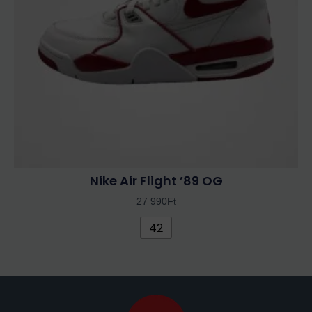
változatok
a
termékoldalon
választhatók
ki
Nike Air Flight ’89 OG
27 990
Ft
42