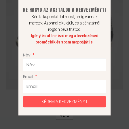
variációja
NE HAGYD AZ ASZTALON A KEDVEZMÉNYT!
van.
Kérd a kuponkódot most, amíg vannak
A
méretek. Azonnal elküldjük, és a pénztárnál
változatok
rögtön beválthatod.
a
Igénylés után nézd meg a levelezésed
termékoldalon
promóciók és spam mappáját is!
választhatók
ki
Név
Email
Air Jordan 2 Retro
KÉREM A KEDVEZMÉNYT
29 990
Ft
24 990
Ft
40.5