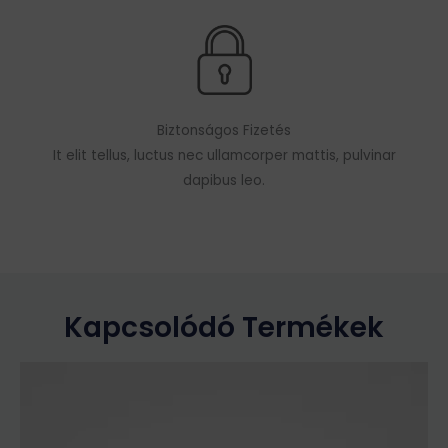
Biztonságos Fizetés
It elit tellus, luctus nec ullamcorper mattis, pulvinar
dapibus leo.
Kapcsolódó Termékek
Ennek
a
terméknek