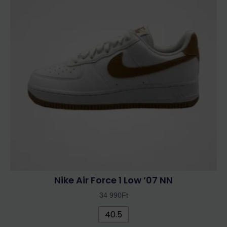
több
variációja
van.
A
változatok
a
termékoldalon
választhatók
ki
Nike Air Force 1 Low ’07 NN
34 990
Ft
40.5