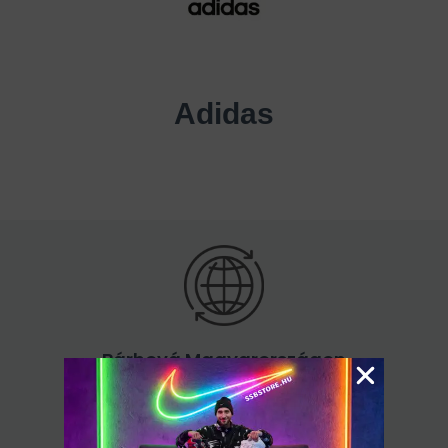
Adidas
Bárhová Magyarországon
60.000 Ft felett ingyenes kiszállítás