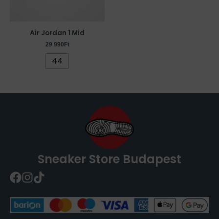
A
változatok
a
Air Jordan 1 Mid
termékoldalon
29 990
Ft
választhatók
44
ki
Sneaker Store Budapest