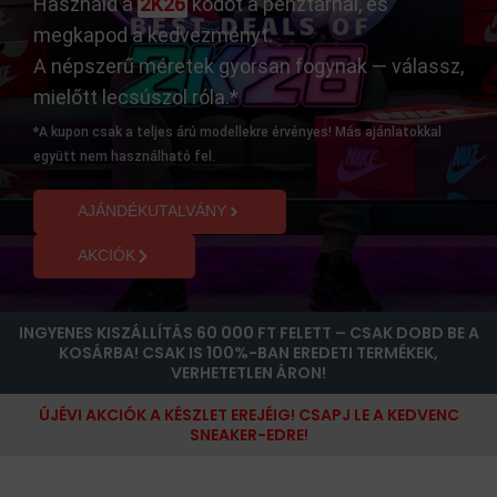
Használd a
2K26
kódot a pénztárnál, és
megkapod a kedvezményt.
A népszerű méretek gyorsan fogynak — válassz,
mielőtt lecsúszol róla.*
*A kupon csak a teljes árú modellekre érvényes! Más ajánlatokkal
együtt nem használható fel.
AJÁNDÉKUTALVÁNY
AKCIÓK
INGYENES KISZÁLLÍTÁS 60 000 FT FELETT – CSAK DOBD BE A
KOSÁRBA! CSAK IS 100%-BAN EREDETI TERMÉKEK,
VERHETETLEN ÁRON!
ÚJÉVI AKCIÓK A KÉSZLET EREJÉIG! CSAPJ LE A KEDVENC
SNEAKER-EDRE!