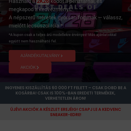
Használd a
2K26
kódot a pénztárnál, és
megkapod a kedvezményt.
A népszerű méretek gyorsan fogynak — válassz,
mielőtt lecsúszol róla.*
*A kupon csak a teljes árú modellekre érvényes! Más ajánlatokkal
együtt nem használható fel.
AJÁNDÉKUTALVÁNY
AKCIÓK
INGYENES KISZÁLLÍTÁS 60 000 FT FELETT – CSAK DOBD BE A
KOSÁRBA! CSAK IS 100%-BAN EREDETI TERMÉKEK,
VERHETETLEN ÁRON!
ÚJÉVI AKCIÓK A KÉSZLET EREJÉIG! CSAPJ LE A KEDVENC
SNEAKER-EDRE!