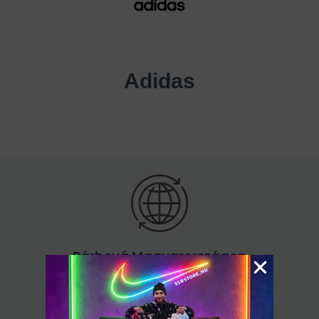
Adidas
Bárhová Magyarországon
60.000 Ft felett ingyenes kiszállítás