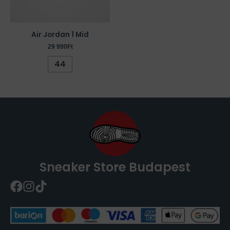
A
változatok
a
Air Jordan 1 Mid
termékoldalon
29 990
Ft
választhatók
44
ki
Sneaker Store Budapest