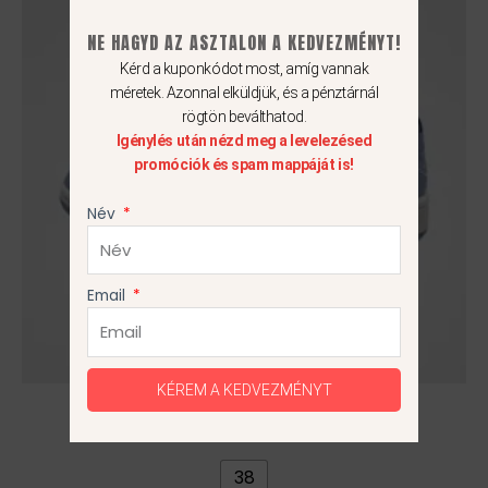
terméknek
több
NE HAGYD AZ ASZTALON A KEDVEZMÉNYT!
variációja
Kérd a kuponkódot most, amíg vannak
van.
méretek. Azonnal elküldjük, és a pénztárnál
A
rögtön beválthatod.
Igénylés után nézd meg a levelezésed
változatok
promóciók és spam mappáját is!
a
termékoldalon
Név
választhatók
ki
Email
KÉREM A KEDVEZMÉNYT
Air Jordan 1 Low
31 990
Ft
38