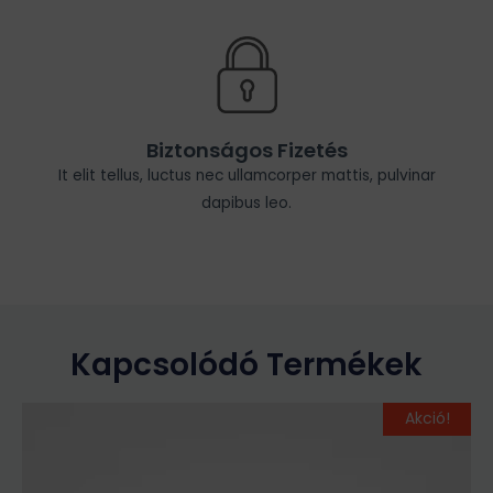
Biztonságos Fizetés
It elit tellus, luctus nec ullamcorper mattis, pulvinar
dapibus leo.
Kapcsolódó Termékek
Original
Current
Ennek
Akció!
price
price
a
was:
is:
terméknek
49
34