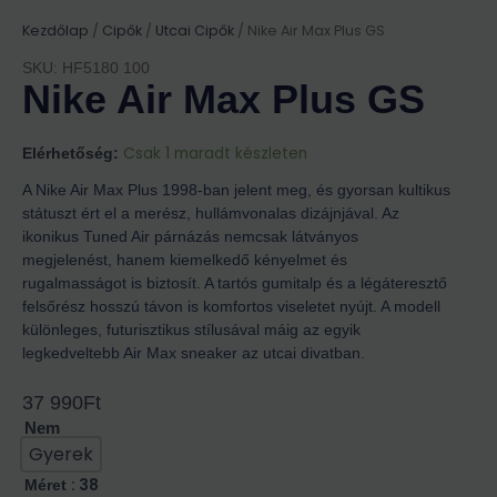
Kezdőlap
/
Cipők
/
Utcai Cipők
/ Nike Air Max Plus GS
SKU: HF5180 100
Nike Air Max Plus GS
Csak 1 maradt készleten
Elérhetőség:
A Nike Air Max Plus 1998-ban jelent meg, és gyorsan kultikus
státuszt ért el a merész, hullámvonalas dizájnjával. Az
ikonikus Tuned Air párnázás nemcsak látványos
megjelenést, hanem kiemelkedő kényelmet és
rugalmasságot is biztosít. A tartós gumitalp és a légáteresztő
felsőrész hosszú távon is komfortos viseletet nyújt. A modell
különleges, futurisztikus stílusával máig az egyik
legkedveltebb Air Max sneaker az utcai divatban.
37 990
Ft
Nem
Gyerek
: 38
Méret