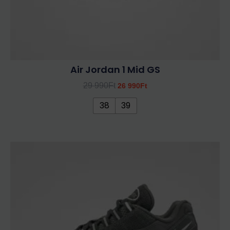
Air Jordan 1 Mid GS
29 990
Ft
26 990
Ft
38
39
Ennek
a
terméknek
több
variációja
van.
A