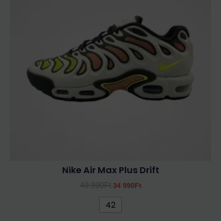
több
990Ft.
990Ft.
variációja
van.
A
változatok
a
termékoldalon
választhatók
ki
Nike Air Max Plus Drift
49 990
Ft
34 990
Ft
42