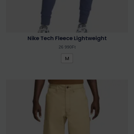
Nike Tech Fleece Lightweight
26 990
Ft
M
Ennek
a
terméknek
több
variációja
van.
A