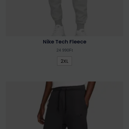
ki
Nike Tech Fleece
24 990
Ft
2XL
Ennek
a
terméknek
több
variációja
van.
A