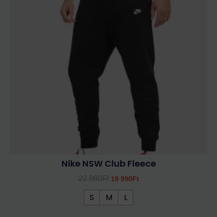
990Ft.
990Ft.
variációja
van.
A
változatok
a
termékoldalon
választhatók
ki
Nike NSW Club Fleece
22 990
Ft
19 990
Ft
S
M
L