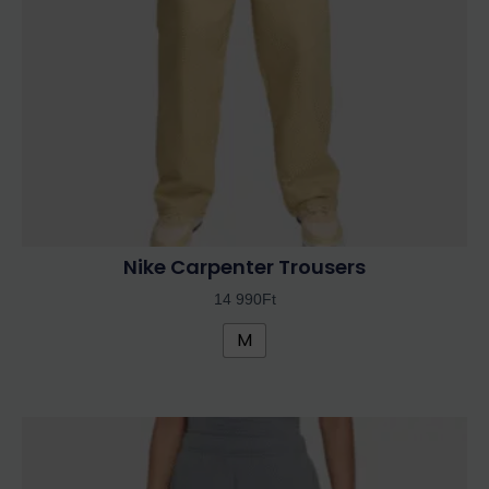
változatok
a
termékoldalon
választhatók
ki
Nike Carpenter Trousers
14 990
Ft
M
Ennek
a
terméknek