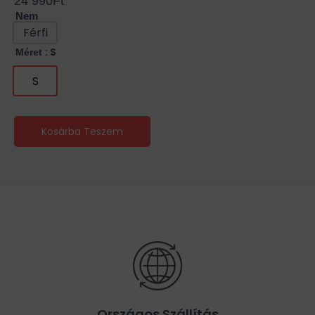
24 990
Ft
Nem
Férfi
: S
Méret
S
Kosárba Teszem
Országos Szállítás