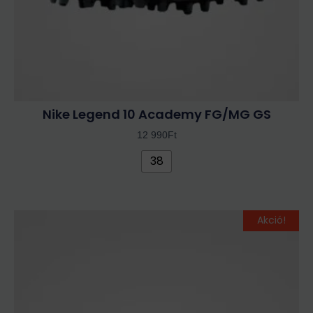
ki
Nike Legend 10 Academy FG/MG GS
12 990
Ft
38
Original
Current
Ennek
Akció!
price
price
a
was:
is:
terméknek
49
31
több
990Ft.
990Ft.
variációja
van.