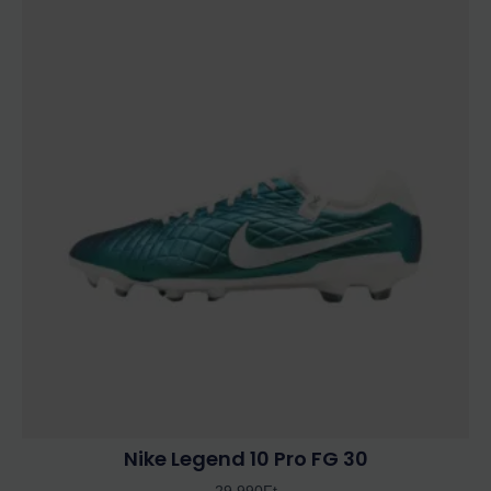
Ennek
a
terméknek
több
variációja
van.
A
változatok
a
termékoldalon
választhatók
ki
Nike Legend 10 Pro FG 30