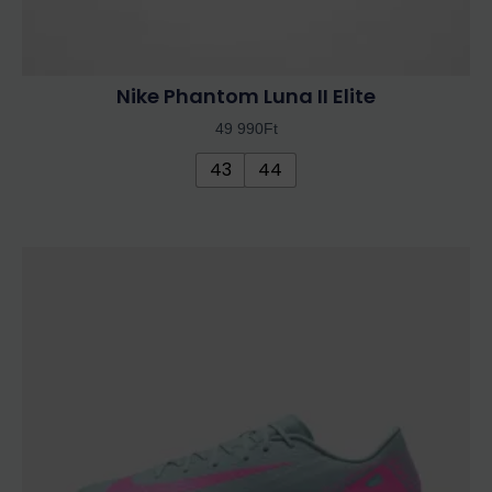
Nike Phantom Luna II Elite
49 990
Ft
43
44
Ennek
a
terméknek
több
variációja
van.
A
változatok
a