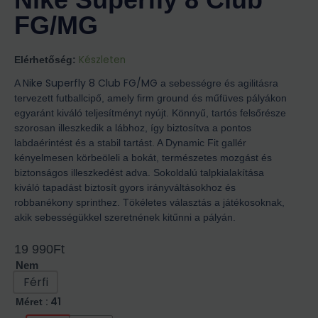
FG/MG
Készleten
Elérhetőség:
Nike Superfly 8 Club FG/MG
A
a sebességre és agilitásra
tervezett futballcipő, amely firm ground és műfüves pályákon
egyaránt kiváló teljesítményt nyújt. Könnyű, tartós felsőrésze
szorosan illeszkedik a lábhoz, így biztosítva a pontos
labdaérintést és a stabil tartást. A Dynamic Fit gallér
kényelmesen körbeöleli a bokát, természetes mozgást és
biztonságos illeszkedést adva. Sokoldalú talpkialakítása
kiváló tapadást biztosít gyors irányváltásokhoz és
robbanékony sprinthez. Tökéletes választás a játékosoknak,
akik sebességükkel szeretnének kitűnni a pályán.
19 990
Ft
Nem
Férfi
: 41
Méret