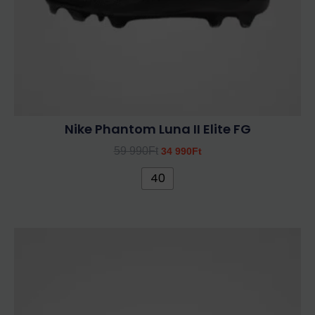
választhatók
ki
Nike Phantom Luna II Elite FG
59 990
Ft
34 990
Ft
40
Ennek
a
terméknek
több
variációja