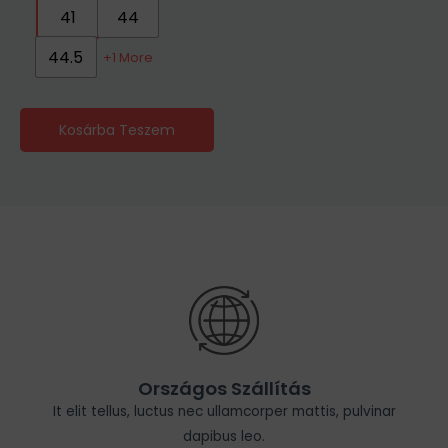
41
44
44.5
+1 More
Kosárba Teszem
Országos Szállítás
It elit tellus, luctus nec ullamcorper mattis, pulvinar
dapibus leo.