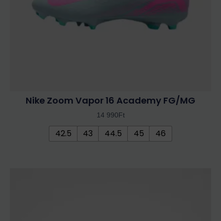
termékoldalon
választhatók
ki
Nike Zoom Vapor 16 Academy FG/MG
14 990
Ft
42.5
43
44.5
45
46
Ennek
a
terméknek
több