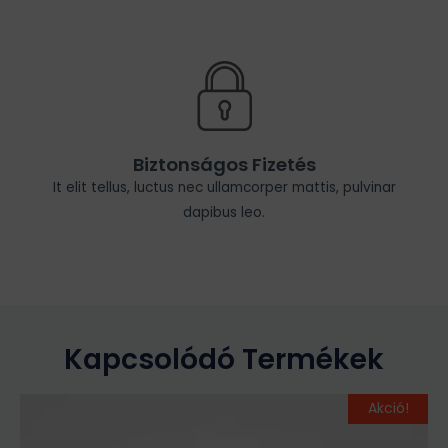
Biztonságos Fizetés
It elit tellus, luctus nec ullamcorper mattis, pulvinar
dapibus leo.
Kapcsolódó Termékek
Original
Current
Ennek
Akció!
price
price
a
was:
is: