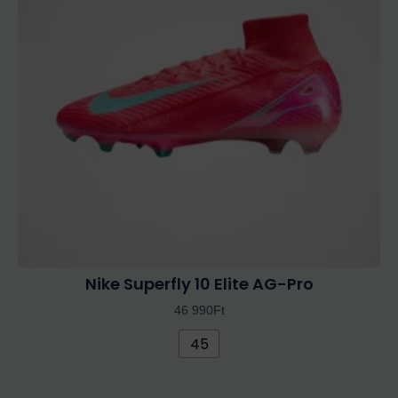
variációja
van.
A
változatok
a
termékoldalon
választhatók
ki
Nike Superfly 10 Elite AG-Pro
46 990
Ft
45