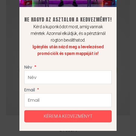
a
terméknek
több
NE HAGYD AZ ASZTALON A KEDVEZMÉNYT!
variációja
Kérd a kuponkódot most, amíg vannak
van.
méretek. Azonnal elküldjük, és a pénztárnál
rögtön beválthatod.
A
Igénylés után nézd meg a levelezésed
változatok
promóciók és spam mappáját is!
a
termékoldalon
Név
választhatók
ki
Email
KÉREM A KEDVEZMÉNYT
Nike Total 90
24 990
Ft