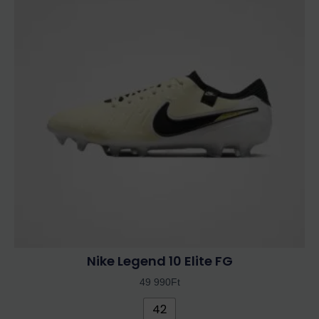
terméknek
több
variációja
van.
A
változatok
a
termékoldalon
választhatók
ki
Nike Legend 10 Elite FG
49 990
Ft
42