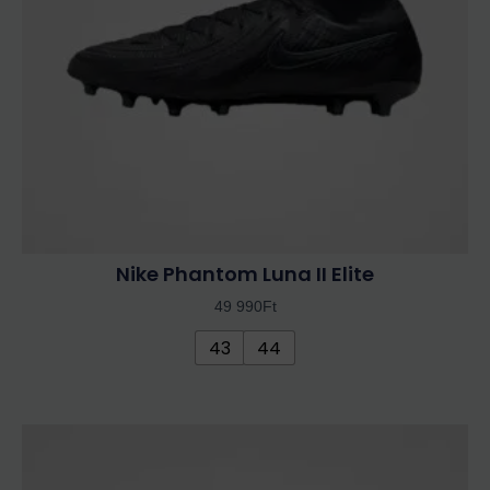
változatok
a
termékoldalon
választhatók
ki
Nike Phantom Luna II Elite
49 990
Ft
43
44
Ennek
a