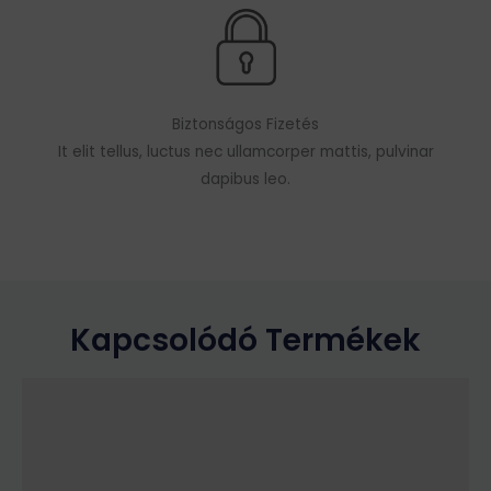
Biztonságos Fizetés
It elit tellus, luctus nec ullamcorper mattis, pulvinar
dapibus leo.
Kapcsolódó Termékek
Ennek
a
terméknek
több