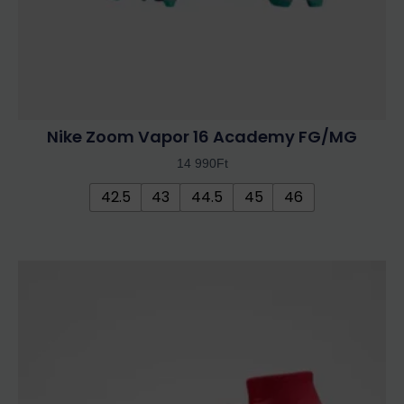
ki
Nike Zoom Vapor 16 Academy FG/MG
14 990
Ft
42.5
43
44.5
45
46
Ennek
a
terméknek
több
variációja
van.