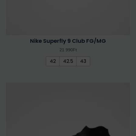
Nike Superfly 9 Club FG/MG
21 990
Ft
42
42.5
43
Ennek
a
terméknek
több
variációja
van.
A