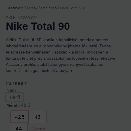
Kezdőlap
/
Cipők
/
Focicipő
/ Nike Total 90
SKU: IH2230 001
Nike Total 90
Nike Total 90 SP
A
ikonikus futballcipő, amely a pontos
labdaérintésre és a robbanékony játékra fókuszál. Tartós
felsőrésze kényelmesen illeszkedik a lábra, miközben a
texturált felület precíz passzokat és lövéseket tesz lehetővé.
Alacsony profilú, stabil talpa gyors irányváltásokat és
kontrollált mozgást biztosít a pályán.
24 990
Ft
Nem
Férfi
: 42.5
Méret
42.5
43
44
+2 More