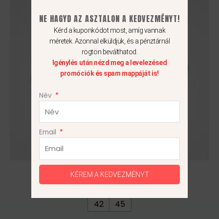
több
990Ft.
990Ft.
variációja
NE HAGYD AZ ASZTALON A KEDVEZMÉNYT!
van.
Kérd a kuponkódot most, amíg vannak
A
méretek. Azonnal elküldjük, és a pénztárnál
változatok
rögtön beválthatod.
Igénylés után nézd meg a levelezésed
a
promóciók és spam mappáját is!
termékoldalon
választhatók
Név
ki
Email
Nike Legend 10 Elite FG
KÉREM A KEDVEZMÉNYT
49 990
Ft
34 990
Ft
42
45