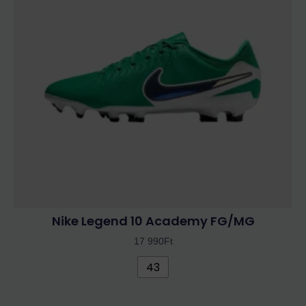
variációja
van.
A
változatok
a
termékoldalon
választhatók
ki
Nike Legend 10 Academy FG/MG
17 990
Ft
43