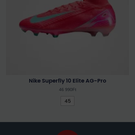
A
változatok
a
termékoldalon
választhatók
ki
Nike Superfly 10 Elite AG-Pro
46 990
Ft
45