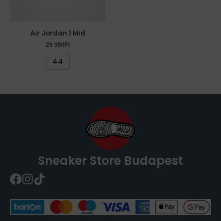
A
változatok
a
Air Jordan 1 Mid
termékoldalon
29 990
Ft
választhatók
44
ki
Sneaker Store Budapest