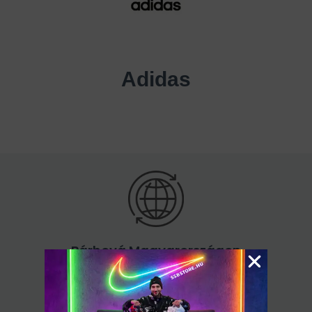
Adidas
Bárhová Magyarországon
60.000 Ft felett ingyenes kiszállítás