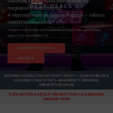
Használd a
2K26
kódot a pénztárnál, és
megkapod a kedvezményt.
A népszerű méretek gyorsan fogynak — válassz,
mielőtt lecsúszol róla.*
*A kupon csak a teljes árú modellekre érvényes! Más ajánlatokkal
együtt nem használható fel.
AJÁNDÉKUTALVÁNY
AKCIÓK
INGYENES KISZÁLLÍTÁS 60 000 FT FELETT – CSAK DOBD BE A
KOSÁRBA! CSAK IS 100%-BAN EREDETI TERMÉKEK,
VERHETETLEN ÁRON!
ÚJÉVI AKCIÓK A KÉSZLET EREJÉIG! CSAPJ LE A KEDVENC
SNEAKER-EDRE!