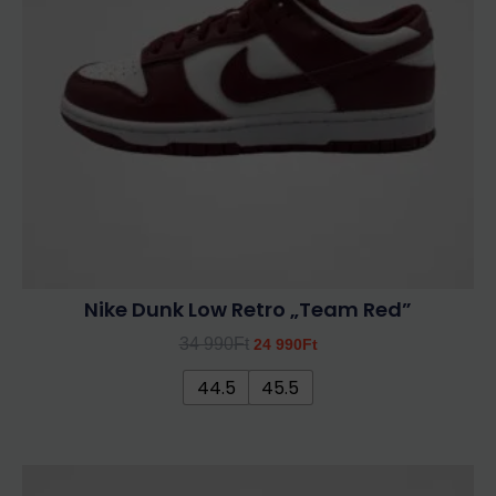
A
változatok
a
termékoldalon
választhatók
ki
Nike Dunk Low Retro „Team Red”
34 990
Ft
24 990
Ft
44.5
45.5
Ennek