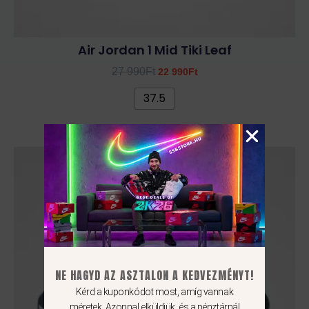
Air Jordan 1 Mid Tiki Leaf
27 990
Ft
22 990
Ft
37.5
NE HAGYD AZ ASZTALON A KEDVEZMÉNYT!
Kérd a kuponkódot most, amíg vannak
méretek. Azonnal elküldjük, és a pénztárnál