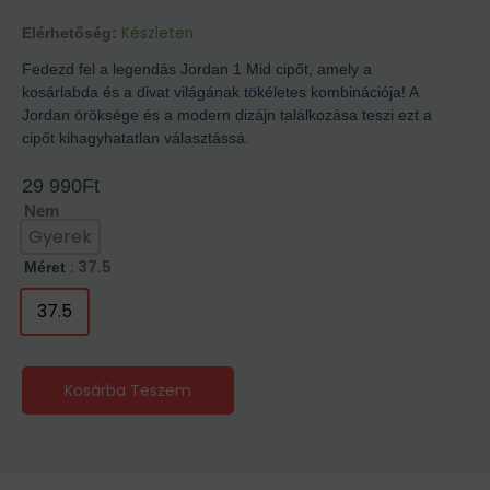
Készleten
Elérhetőség:
Fedezd fel a legendás Jordan 1 Mid cipőt, amely a
kosárlabda és a divat világának tökéletes kombinációja! A
Jordan öröksége és a modern dizájn találkozása teszi ezt a
cipőt kihagyhatatlan választássá.
29 990
Ft
Nem
Gyerek
: 37.5
Méret
37.5
Kosárba Teszem