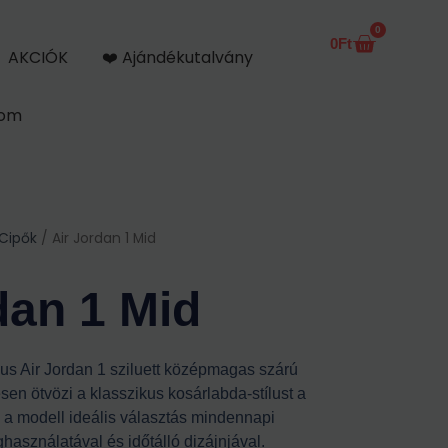
0
0
Ft
Kosár
AKCIÓK
❤️ Ajándékutalvány
kom
 Cipők
/ Air Jordan 1 Mid
dan 1 Mid
kus Air Jordan 1 sziluett középmagas szárú
sen ötvözi a klasszikus kosárlabda-stílust a
z a modell ideális választás mindennapi
használatával és időtálló dizájnjával.