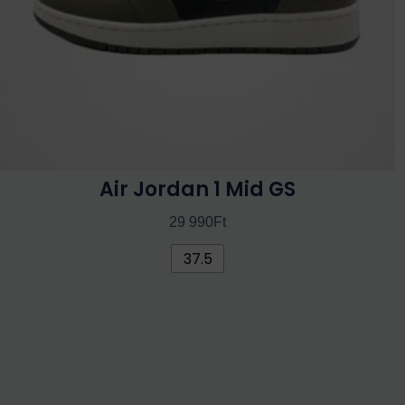
termékoldalon
választhatók
ki
Air Jordan 1 Mid GS
29 990
Ft
37.5