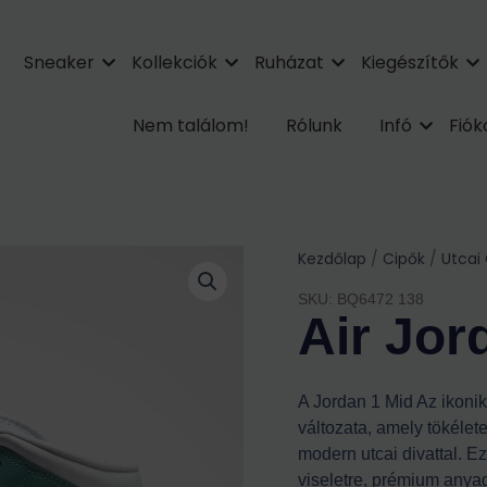
Sneaker
Kollekciók
Ruházat
Kiegészítők
Nem találom!
Rólunk
Infó
Fió
Kezdőlap
/
Cipők
/
Utcai
SKU: BQ6472 138
Air Jor
A Jordan 1 Mid Az ikoni
változata, amely tökélete
modern utcai divattal. E
viseletre, prémium anyag