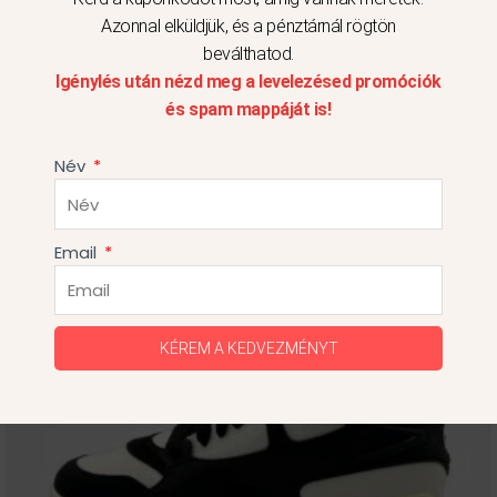
Azonnal elküldjük, és a pénztárnál rögtön
42
beválthatod.
Igénylés után nézd meg a levelezésed promóciók
és spam mappáját is!
Név
Ennek
Original
Current
Akció!
Email
price
price
a
was:
is:
terméknek
34
24
több
990Ft.
990Ft.
KÉREM A KEDVEZMÉNYT
variációja
van.
A
változatok
a