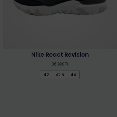
termékoldalon
választhatók
ki
Nike React Revision
36 990
Ft
42
42.5
44