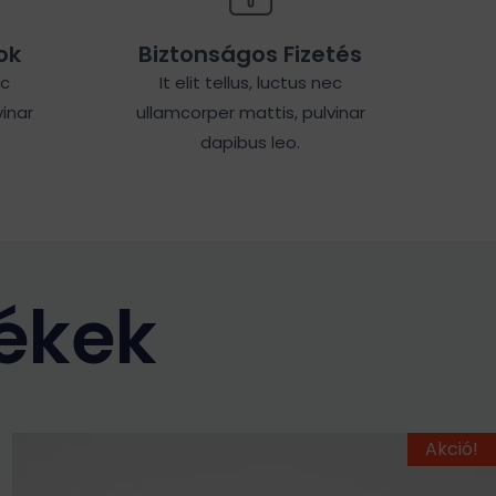
ok
Biztonságos Fizetés
ec
It elit tellus, luctus nec
inar
ullamcorper mattis, pulvinar
dapibus leo.
ékek
Ennek
Original
Current
Akció!
price
price
a