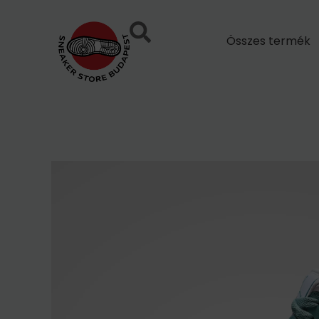
Skip
to
Összes termék
content