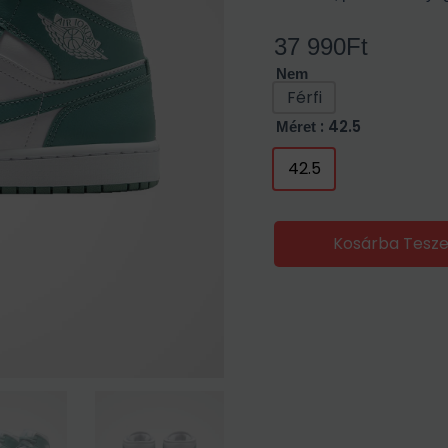
37 990
Ft
Nem
Férfi
: 42.5
Méret
42.5
Kosárba Tesz