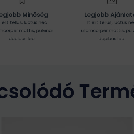
egjobb Minőség
Legjobb Ajánlat
t elit tellus, luctus nec
It elit tellus, luctus n
amcorper mattis, pulvinar
ullamcorper mattis, pulv
dapibus leo.
dapibus leo.
csolódó Term
Ennek
a