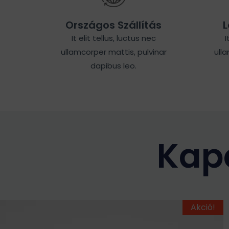
Országos Szállítás
L
It elit tellus, luctus nec
I
ullamcorper mattis, pulvinar
ull
dapibus leo.
Kap
Ennek
Original
Current
Akció!
price
price
a