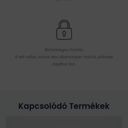
Biztonságos Fizetés
It elit tellus, luctus nec ullamcorper mattis, pulvinar
dapibus leo.
Kapcsolódó Termékek
Ennek
a