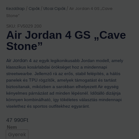
Kezdőlap
/
Cipők
/
Utcai Cipők
/ Air Jordan 4 GS „Cave
Stone”
SKU: FV5029 200
Air Jordan 4 GS „Cave
Stone”
Air Jordan 4
az egyik legikonikusabb Jordan modell, amely
klasszikus kosárlabdai örökséget hoz a mindennapi
streetwearbe. Jellemző rá az erős, stabil felépítés, a hálós
panelek és TPU rögzítők, amelyek támogatást és tartást
biztosítanak, miközben a sarokban elhelyezett Air egység
kényelmes párnázást ad minden lépésnél. Időtálló dizájnja
könnyen kombinálható, így tökéletes választás mindennapi
viselethez és sportos outfitekhez egyaránt.
47 990
Ft
Nem
Gyerek