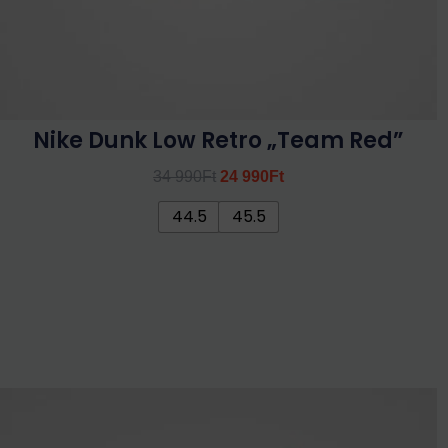
Nike Dunk Low Retro „Team Red”
34 990
Ft
24 990
Ft
44.5
45.5
Ennek
a