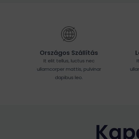
Országos Szállítás
L
It elit tellus, luctus nec
I
ullamcorper mattis, pulvinar
ull
dapibus leo.
Kap