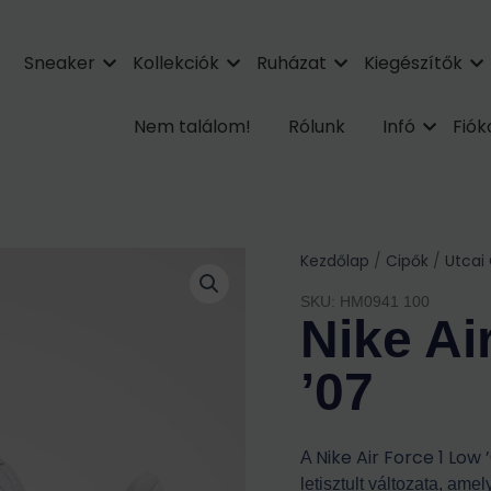
Sneaker
Kollekciók
Ruházat
Kiegészítők
Nem találom!
Rólunk
Infó
Fió
Kezdőlap
/
Cipők
/
Utcai
SKU: HM0941 100
Nike Ai
’07
Nike Air Force 1 Low 
A
letisztult változata, ame