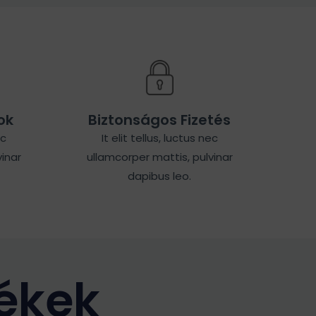
ok
Biztonságos Fizetés
ec
It elit tellus, luctus nec
inar
ullamcorper mattis, pulvinar
dapibus leo.
ékek