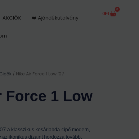
0
0
Ft
Kosár
AKCIÓK
❤️ Ajándékutalvány
kom
 Cipők
/ Nike Air Force 1 Low ’07
r Force 1 Low
’07
a klasszikus kosárlabda-cipő modern,
ly az ikonikus dizájnt hordozza tovább.