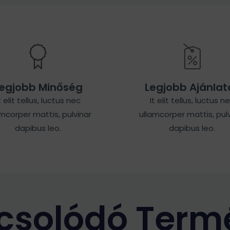
egjobb Minőség
Legjobb Ajánlat
t elit tellus, luctus nec
It elit tellus, luctus n
amcorper mattis, pulvinar
ullamcorper mattis, pulv
dapibus leo.
dapibus leo.
csolódó Term