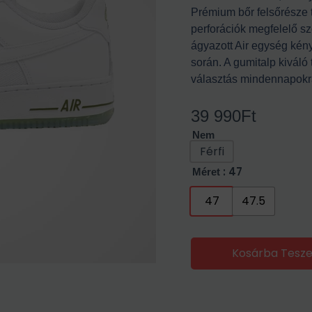
Prémium bőr felsőrésze t
perforációk megfelelő sz
ágyazott Air egység kén
során. A gumitalp kiváló 
választás mindennapokr
39 990
Ft
Nem
Férfi
: 47
Méret
47
47.5
Kosárba Tesz