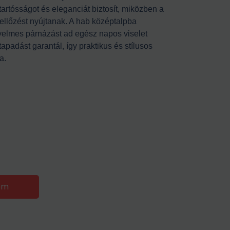
artósságot és eleganciát biztosít, miközben a
ellőzést nyújtanak. A hab középtalpba
yelmes párnázást ad egész napos viselet
tapadást garantál, így praktikus és stílusos
a.
em