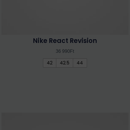
Nike React Revision
36 990
Ft
42
42.5
44
Ennek
a