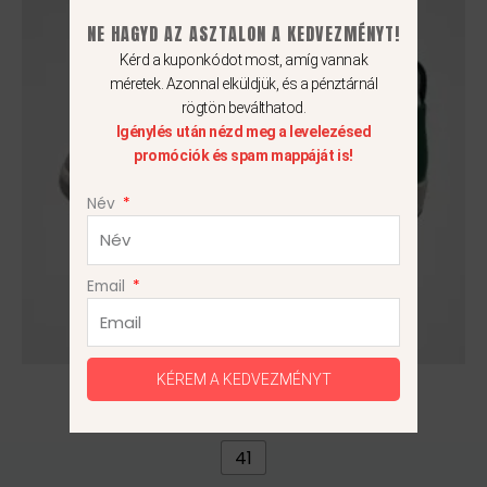
több
NE HAGYD AZ ASZTALON A KEDVEZMÉNYT!
variációja
Kérd a kuponkódot most, amíg vannak
van.
méretek. Azonnal elküldjük, és a pénztárnál
A
rögtön beválthatod.
változatok
Igénylés után nézd meg a levelezésed
a
promóciók és spam mappáját is!
termékoldalon
Név
választhatók
ki
Email
KÉREM A KEDVEZMÉNYT
Air Jordan 2 Retro Low
24 990
Ft
41