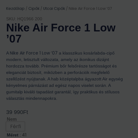
Kezdőlap
/
Cipők
/
Utcai Cipők
/ Nike Air Force 1 Low ’07
SKU: HQ1966 200
Nike Air Force 1 Low
’07
Nike Air Force 1 Low ’07
A
a klasszikus kosárlabda-cipő
modern, letisztult változata, amely az ikonikus dizájnt
hordozza tovább. Prémium bőr felsőrésze tartósságot és
eleganciát biztosít, miközben a perforációk megfelelő
szellőzést nyújtanak. A hab középtalpba ágyazott Air egység
kényelmes párnázást ad egész napos viselet során. A
gumitalp kiváló tapadást garantál, így praktikus és stílusos
választás mindennapokra.
39 990
Ft
Nem
Férfi
: 41
Méret