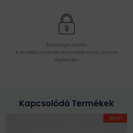
Biztonságos Fizetés
It elit tellus, luctus nec ullamcorper mattis, pulvinar
dapibus leo.
Kapcsolódó Termékek
Original
Current
Ennek
Akció!
price
price
a
was:
is:
terméknek