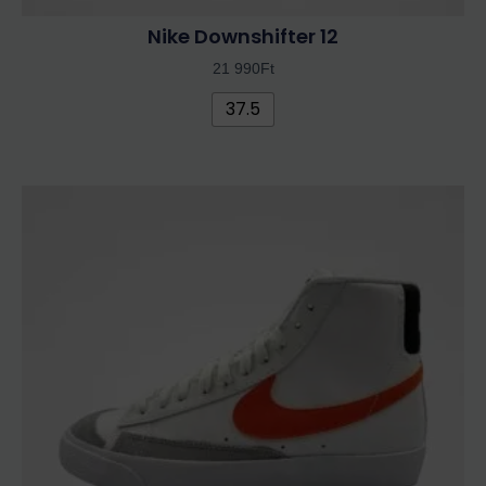
Nike Downshifter 12
21 990
Ft
37.5