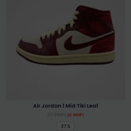
27
22
több
990Ft.
990Ft.
variációja
van.
A
változatok
a
termékoldalon
választhatók
ki
Air Jordan 1 Mid Tiki Leaf
27 990
Ft
22 990
Ft
37.5