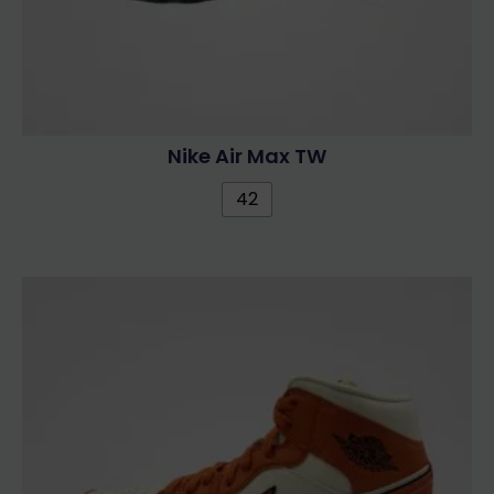
Nike Air Max TW
42
Ennek
a
terméknek
több
variációja
van.
A
változatok