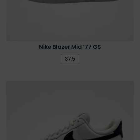
Nike Blazer Mid ’77 GS
37.5
Ennek
a
terméknek
több
variációja
van.
A
változatok