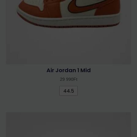
a
termékoldalon
választhatók
ki
Air Jordan 1 Mid
29 990
Ft
44.5
Ennek
a
terméknek