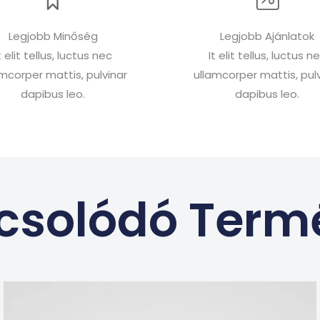
Legjobb Minőség
Legjobb Ajánlatok
t elit tellus, luctus nec
It elit tellus, luctus n
amcorper mattis, pulvinar
ullamcorper mattis, pulv
dapibus leo.
dapibus leo.
csolódó Term