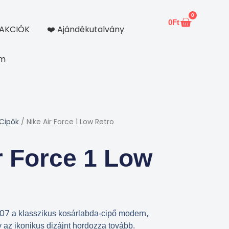
0
0
Ft
Kosár
AKCIÓK
❤️ Ajándékutalvány
om
 Cipők
/ Nike Air Force 1 Low Retro
r Force 1 Low
’07
a klasszikus kosárlabda-cipő modern,
ly az ikonikus dizájnt hordozza tovább.