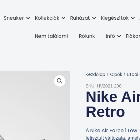
Sneaker
Kollekciók
Ruházat
Kiegészítők
Nem találom!
Rólunk
Infó
Fiók
Kezdőlap
/
Cipők
/
Utcai
SKU: HV2021 200
Nike Ai
Retro
Nike Air Force 1 Low 
A
letisztult változata, ame