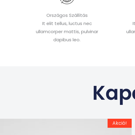
Országos Szállítás
It elit tellus, luctus nec
I
ullamcorper mattis, pulvinar
ull
dapibus leo.
Kap
Ennek
Original
Current
Akció!
price
price
a