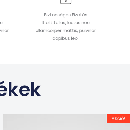
Biztonságos Fizetés
ec
It elit tellus, luctus nec
inar
ullamcorper mattis, pulvinar
dapibus leo.
ékek
Ennek
Original
Current
Akció!
price
price
a