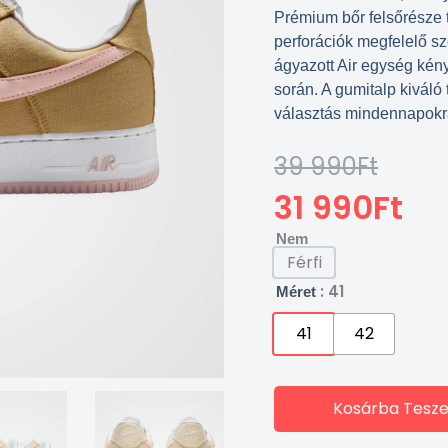
Prémium bőr felsőrésze t
perforációk megfelelő sz
ágyazott Air egység kén
során. A gumitalp kiváló 
választás mindennapokr
39 990
Ft
Original
Current
Price
Price
31 990
Ft
Was:
Is:
Nem
39
31
Férfi
990Ft.
990Ft.
: 41
Méret
41
42
Kosárba Tesz