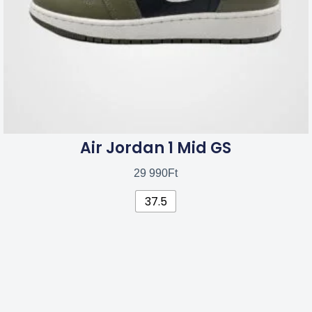
termékoldalon
választhatók
ki
Air Jordan 1 Mid GS
29 990
Ft
37.5