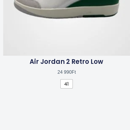
termékoldalon
választhatók
ki
Air Jordan 2 Retro Low
24 990
Ft
41