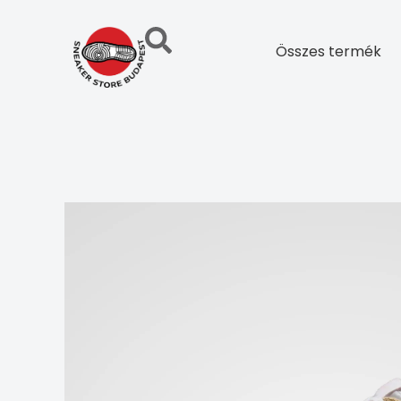
Skip
to
Összes termék
content