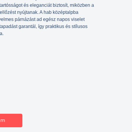
artósságot és eleganciát biztosít, miközben a
ellőzést nyújtanak. A hab középtalpba
yelmes párnázást ad egész napos viselet
tapadást garantál, így praktikus és stílusos
a.
em