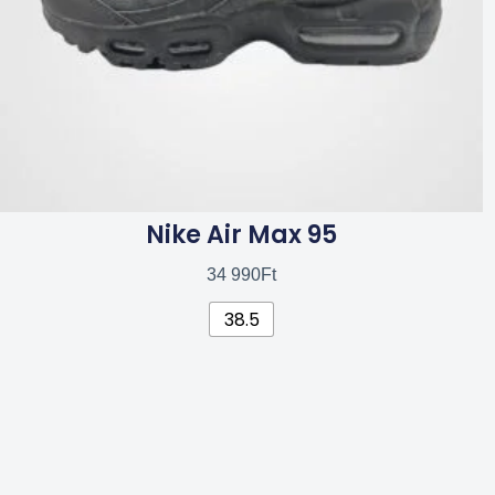
termékoldalon
választhatók
ki
Nike Air Max 95
34 990
Ft
38.5